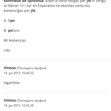
Kontribuo de Sproshua.
Kiam la vorto finiĝas per
JN
ni forigu
la literon "n", ĉar en Esperanto ne ekzistas vorto, kiu
komenciĝas per
JN.
A- ti
po
B-
po
luro
Mi komencas:
rolo
Vinisus
(Погледати профил)
14. јул 2015. 10.40.52
logaritmo
Vinisus
(Погледати профил)
14. јул 2015. 10.42.28