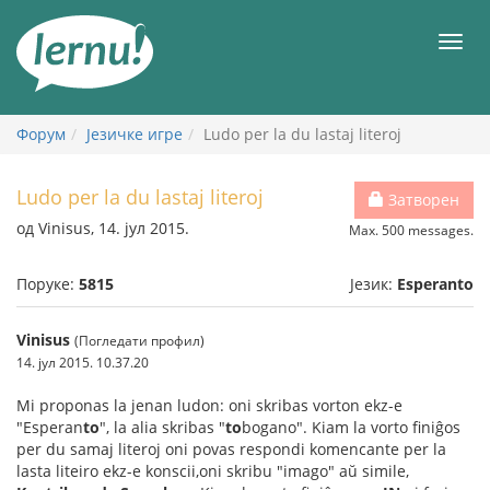
У
садржају
Мен
Форум
Језичке игре
Ludo per la du lastaj literoj
Ludo per la du lastaj literoj
Затворен
од Vinisus, 14. јул 2015.
Max. 500 messages.
Поруке:
5815
Језик:
Esperanto
Vinisus
(Погледати профил)
14. јул 2015. 10.37.20
Mi proponas la jenan ludon: oni skribas vorton ekz-e
"Esperan
to
", la alia skribas "
to
bogano". Kiam la vorto finiĝos
per du samaj literoj oni povas respondi komencante per la
lasta liteiro ekz-e konscii,oni skribu "imago" aŭ simile,