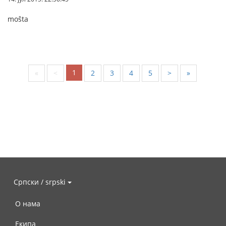
moŝta
1
«
<
2
3
4
5
>
»
Српски / srpski
О нама
Екипа