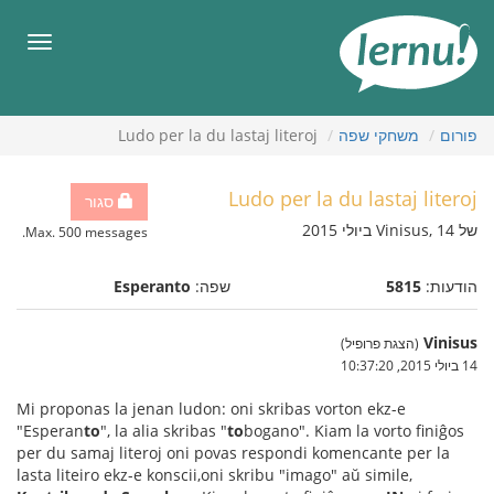
תוכן
עניינים
תפריט
פורום
משחקי שפה
Ludo per la du lastaj literoj
Ludo per la du lastaj literoj
סגור
של Vinisus, 14 ביולי 2015
Max. 500 messages.
הודעות:
5815
שפה:
Esperanto
Vinisus
(הצגת פרופיל)
14 ביולי 2015, 10:37:20
Mi proponas la jenan ludon: oni skribas vorton ekz-e
"Esperan
to
", la alia skribas "
to
bogano". Kiam la vorto finiĝos
per du samaj literoj oni povas respondi komencante per la
lasta liteiro ekz-e konscii,oni skribu "imago" aŭ simile,