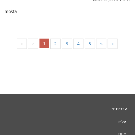
moŝta
1
«
<
2
3
4
5
>
»
עברית
עלינו
צוות