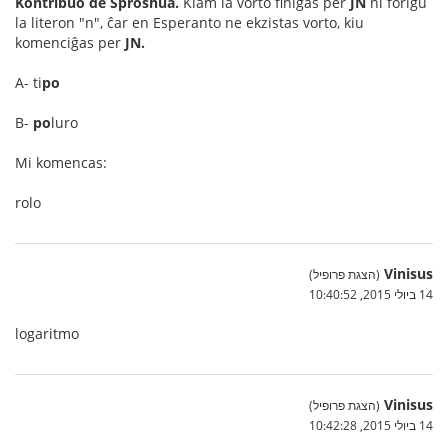
Kontribuo de Sproshua.
Kiam la vorto finiĝas per
JN
ni forigu
la literon "n", ĉar en Esperanto ne ekzistas vorto, kiu
komenciĝas per
JN.
A- ti
po
B-
po
luro
Mi komencas:
rolo
Vinisus
(הצגת פרופיל)
14 ביולי 2015, 10:40:52
logaritmo
Vinisus
(הצגת פרופיל)
14 ביולי 2015, 10:42:28