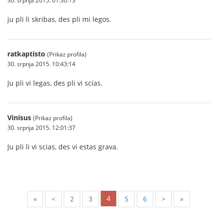
30. srpnja 2015. 01:30:13
ju pli li skribas, des pli mi legos.
ratkaptisto
(Prikaz profila)
30. srpnja 2015. 10:43:14
Ju pli vi legas, des pli vi scias.
Vinisus
(Prikaz profila)
30. srpnja 2015. 12:01:37
Ju pli li vi scias, des vi estas grava.
4
«
<
2
3
5
6
>
»