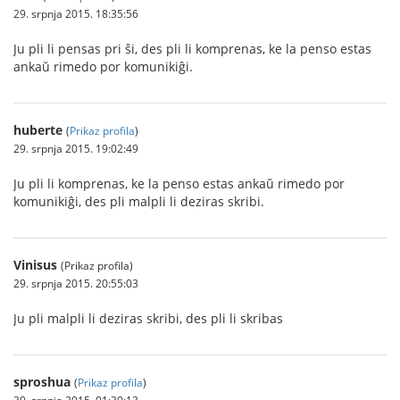
29. srpnja 2015. 18:35:56
Ju pli li pensas pri ŝi, des pli li komprenas, ke la penso estas
ankaŭ rimedo por komunikiĝi.
huberte
(
Prikaz profila
)
29. srpnja 2015. 19:02:49
Ju pli li komprenas, ke la penso estas ankaŭ rimedo por
komunikiĝi, des pli malpli li deziras skribi.
Vinisus
(Prikaz profila)
29. srpnja 2015. 20:55:03
Ju pli malpli li deziras skribi, des pli li skribas
sproshua
(
Prikaz profila
)