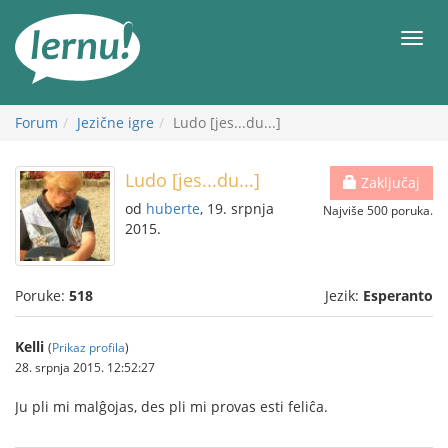
Sadržaj
Meni
Forum
Jezične igre
Ludo [jes...du...]
Ludo [jes...du...]
Zaključaj
od
huberte
, 19. srpnja
Najviše 500 poruka.
2015.
Poruke:
518
Jezik:
Esperanto
Kelli
(
Prikaz profila
)
28. srpnja 2015. 12:52:27
Ju pli mi malĝojas, des pli mi provas esti feliĉa.