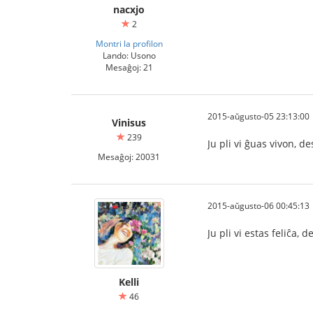
nacxjo
2
Montri la profilon
Lando: Usono
Mesaĝoj: 21
2015-aŭgusto-05 23:13:00
Vinisus
239
Ju pli vi ĝuas vivon, des
Mesaĝoj: 20031
2015-aŭgusto-06 00:45:13
Ju pli vi estas feliĉa, d
Kelli
46