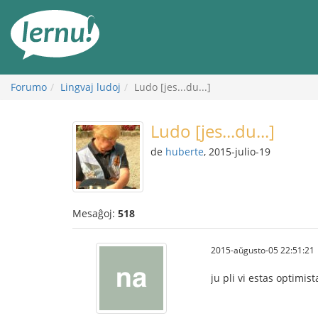
Al
la
enhavo
Forumo
Lingvaj ludoj
Ludo [jes...du...]
Ludo [jes...du...]
de
huberte
, 2015-julio-19
Mesaĝoj:
518
2015-aŭgusto-05 22:51:21
ju pli vi estas optimist