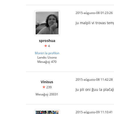
2015-aŭgusto-08 01:23:26
ju malpli vi trovas tem
sproshua
4
Montri la profilon
Lando: Usono
Mesaĝoj: 470
2015-aŭgusto-08 11:42:28
Vinisus
239
Ju pli oni ĝuu la plaĉaĵ
Mesaĝoj: 20031
2015-aŭgusto-09 11:10:41