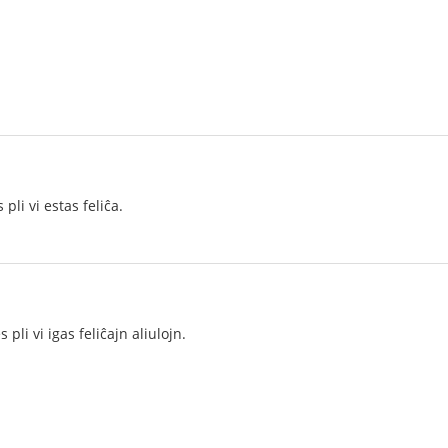
 pli vi estas feliĉa.
es pli vi igas feliĉajn aliulojn.