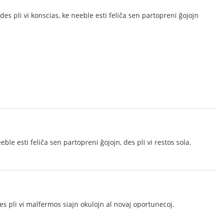
, des pli vi konscias, ke neeble esti feliĉa sen partopreni ĝojojn
eeble esti feliĉa sen partopreni ĝojojn, des pli vi restos sola.
 des pli vi malfermos siajn okulojn al novaj oportunecoj.