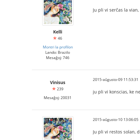
Ju pli vi serĉas la vian
Kelli
46
Montri la profilon
Lando: Brazilo
Mesaĝoj: 746
2015-aŭgusto-09 11:53:31
Vinisus
239
ju pli vi konscias, ke n
Mesaĝoj: 20031
2015-aŭgusto-10 13:06:05
Ju pli vi restos solan,