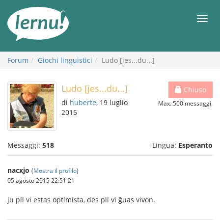
Vai
all’indice
Men
Forum
Giochi linguistici
Ludo [jes...du...]
Ludo [jes...du...]
Chiuso
di
huberte
, 19 luglio
Max. 500 messaggi.
2015
Messaggi:
518
Lingua:
Esperanto
nacxjo
(
Mostra il profilo
)
05 agosto 2015 22:51:21
ju pli vi estas optimista, des pli vi ĝuas vivon.