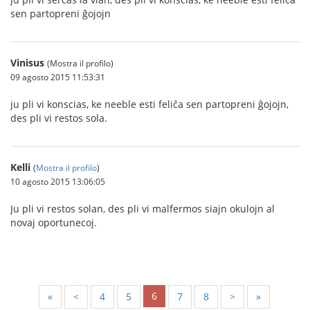
sen partopreni ĝojojn
Vinisus
(Mostra il profilo)
09 agosto 2015 11:53:31
ju pli vi konscias, ke neeble esti feliĉa sen partopreni ĝojojn,
des pli vi restos sola.
Kelli
(
Mostra il profilo
)
10 agosto 2015 13:06:05
Ju pli vi restos solan, des pli vi malfermos siajn okulojn al
novaj oportunecoj.
6
«
<
4
5
7
8
>
»