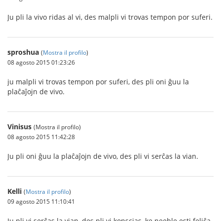
Ju pli la vivo ridas al vi, des malpli vi trovas tempon por suferi.
sproshua
(
Mostra il profilo
)
08 agosto 2015 01:23:26
ju malpli vi trovas tempon por suferi, des pli oni ĝuu la
plaĉaĵojn de vivo.
Vinisus
(Mostra il profilo)
08 agosto 2015 11:42:28
Ju pli oni ĝuu la plaĉaĵojn de vivo, des pli vi serĉas la vian.
Kelli
(
Mostra il profilo
)
09 agosto 2015 11:10:41
Ju pli vi serĉas la vian, des pli vi konscias, ke neeble esti feliĉa