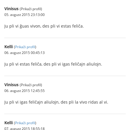
Vinisus
(Prikaži profil)
05. avgust 2015 23:13:00
Ju pli vi ĝuas vivon, des pli vi estas feliĉa.
Kelli
(
Prikaži profil
)
06. avgust 2015 00:45:13
Ju pli vi estas feliĉa, des pli vi igas feliĉajn aliulojn.
Vinisus
(Prikaži profil)
06. avgust 2015 12:45:55
Ju pli vi igas feliĉajn aliulojn, des pli la vivo ridas al vi.
Kelli
(
Prikaži profil
)
07. avgust 2015 18:55:18