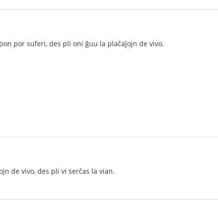
pon por suferi, des pli oni ĝuu la plaĉaĵojn de vivo.
ojn de vivo, des pli vi serĉas la vian.