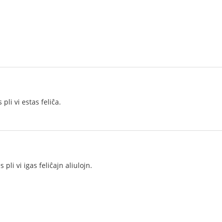
 pli vi estas feliĉa.
es pli vi igas feliĉajn aliulojn.