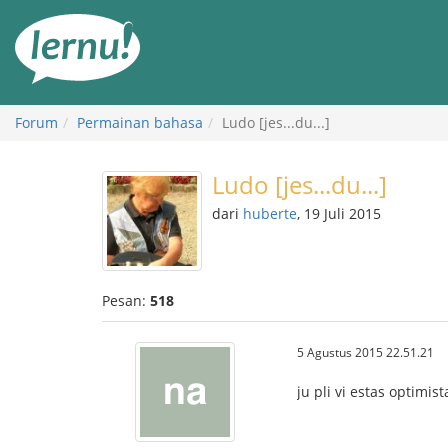
Ke
daftar
isi
Forum
Permainan bahasa
Ludo [jes...du...]
Ludo [jes...du...]
dari
huberte
, 19 Juli 2015
Pesan:
518
5 Agustus 2015 22.51.21
ju pli vi estas optimist