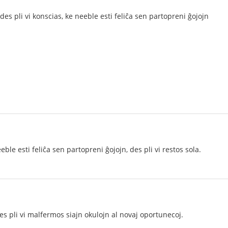
, des pli vi konscias, ke neeble esti feliĉa sen partopreni ĝojojn
eeble esti feliĉa sen partopreni ĝojojn, des pli vi restos sola.
 des pli vi malfermos siajn okulojn al novaj oportunecoj.