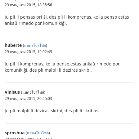
29 กรกฎาคม 2015, 18:35:56
Ju pli li pensas pri ŝi, des pli li komprenas, ke la penso estas
ankaŭ rimedo por komunikiĝi.
huberte
(
แสดงโปรไฟล์
)
29 กรกฎาคม 2015, 19:02:49
Ju pli li komprenas, ke la penso estas ankaŭ rimedo por
komunikiĝi, des pli malpli li deziras skribi.
Vinisus
(แสดงโปรไฟล์)
29 กรกฎาคม 2015, 20:55:03
Ju pli malpli li deziras skribi, des pli li skribas
sproshua
(
แสดงโปรไฟล์
)