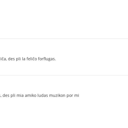
iĉa, des pli la feliĉo forflugas.
gas, des pli mia amiko ludas muzikon por mi