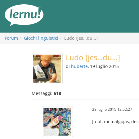
Vai
all’indice
Forum
Giochi linguistici
Ludo [jes...du...]
Ludo [jes...du...]
di
huberte
, 19 luglio 2015
Messaggi:
518
28 luglio 2015 12:52:27
Ju pli mi malĝojas, des 