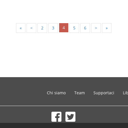
4
«
<
2
3
5
6
>
»
Chi siamo
Team
Supportaci
Li