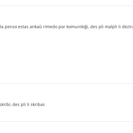
 la penso estas ankaŭ rimedo por komunikiĝi, des pli malpli li dezira
skribi, des pli li skribas