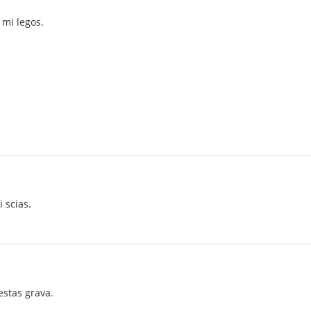
i mi legos.
i scias.
i estas grava.