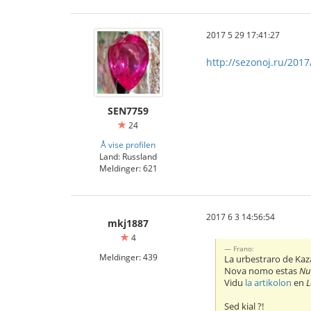
2017 5 29 17:41:27
http://sezonoj.ru/2017
SEN7759
24
Å vise profilen
Land: Russland
Meldinger: 621
2017 6 3 14:56:54
mkj1887
4
Frano:
Meldinger: 439
La urbestraro de Kaza
Nova nomo estas
Nu
Vidu
la artikolon
en
L
Sed kial ?!