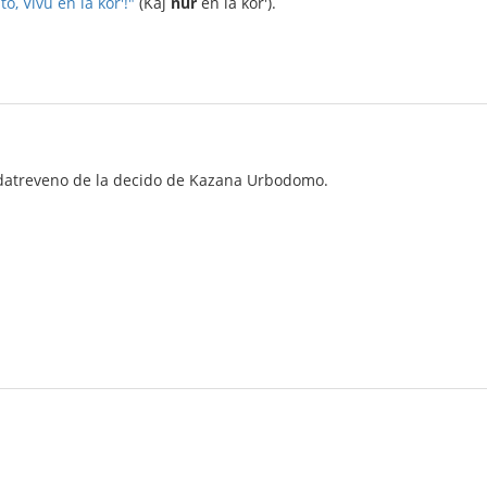
o, Vivu en la kor'!"
(Kaj
nur
en la kor').
 datreveno de la decido de Kazana Urbodomo.