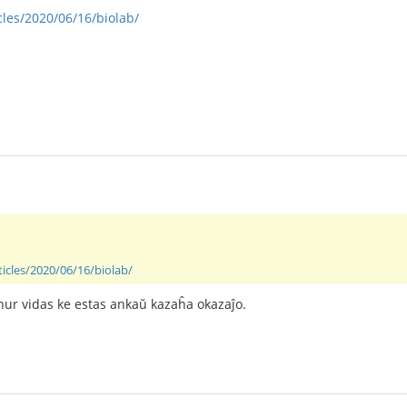
icles/2020/06/16/biolab/
ticles/2020/06/16/biolab/
i nur vidas ke estas ankaŭ kazaĥa okazaĵo.