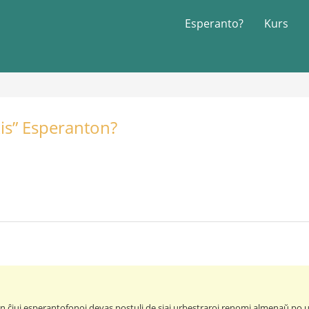
Esperanto?
Kurs
kis” Esperanton?
n ĉiuj esperantofonoj devas postuli de siaj urbestraroj renomi almenaŭ po u