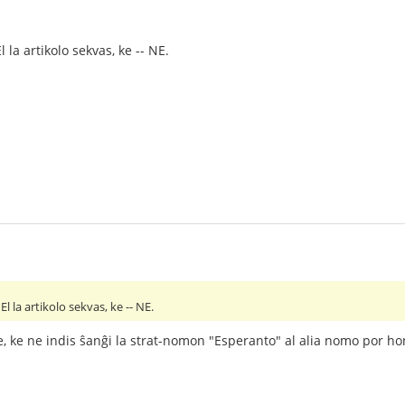
 la artikolo sekvas, ke -- NE.
l la artikolo sekvas, ke -- NE.
 ke ne indis ŝanĝi la strat-nomon "Esperanto" al alia nomo por hon