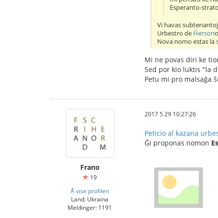
Esperanto-strat
Vi havas subtenantoj
Urbestro de
Ĥerson
o
Nova nomo estas la 
Mi ne povas diri ke tio
Sed por kio luktis "la 
Petu mi pro malsaĝa ŝ
2017 5 29 10:27:26
Peticio al kazana urbe
Ĝi proponas nomon
E
Frano
19
Å vise profilen
Land: Ukraina
Meldinger: 1191