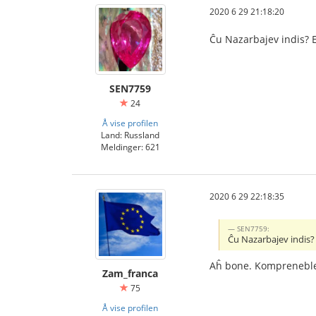
2020 6 29 21:18:20
Ĉu Nazarbajev indis? El
SEN7759
24
Å vise profilen
Land: Russland
Meldinger: 621
2020 6 29 22:18:35
SEN7759:
Ĉu Nazarbajev indis? E
Aĥ bone. Kompreneble,
Zam_franca
75
Å vise profilen