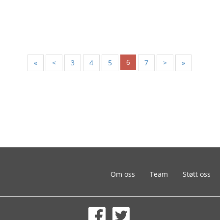
6
«
<
3
4
5
7
>
»
Om oss
Team
Støtt oss