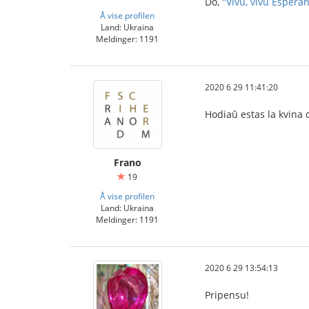
Do,
"Vivu, vivu Esperant
Å vise profilen
Land: Ukraina
Meldinger: 1191
2020 6 29 11:41:20
Hodiaŭ estas la kvina
Frano
19
Å vise profilen
Land: Ukraina
Meldinger: 1191
2020 6 29 13:54:13
Pripensu!