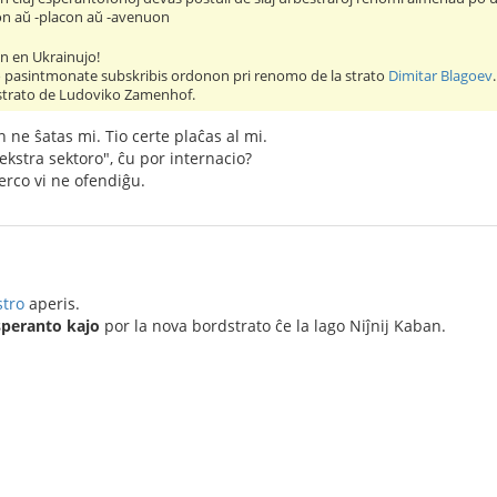
on aŭ -placon aŭ -avenuon
n en Ukrainujo!
 pasintmonate subskribis ordonon pri renomo de la strato
Dimitar Blagoev
.
strato de Ludoviko Zamenhof.
n ne ŝatas mi. Tio certe plaĉas al mi.
dekstra sektoro", ĉu por internacio?
erco vi ne ofendiĝu.
stro
aperis.
speranto kajo
por la nova bordstrato ĉe la lago Niĵnij Kaban.