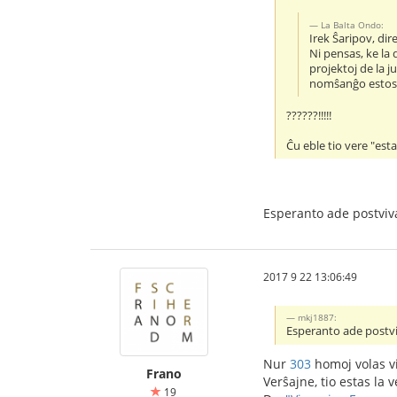
La Balta Ondo:
Irek Ŝaripov, di
Ni pensas, ke la
projektoj de la j
nomŝanĝo estos
??????!!!!!
Ĉu eble tio vere "est
Esperanto ade postviva
2017 9 22 13:06:49
mkj1887:
Esperanto ade postvi
Nur
303
homoj volas v
Frano
Verŝajne, tio estas la
19