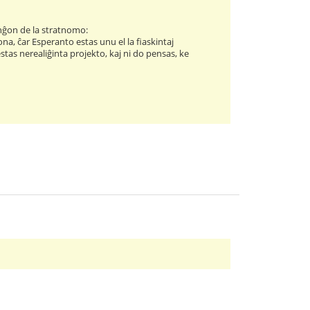
anĝon de la stratnomo:
na, ĉar Esperanto estas unu el la fiaskintaj
 estas nerealiĝinta projekto, kaj ni do pensas, ke