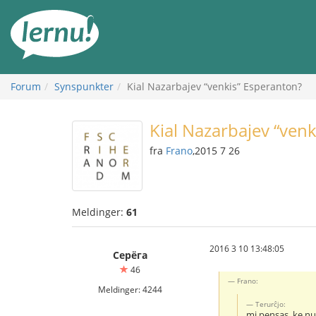
Til
innholdet
Forum
Synspunkter
Kial Nazarbajev “venkis” Esperanton?
Kial Nazarbajev “ven
fra
Frano
,2015 7 26
Meldinger:
61
2016 3 10 13:48:05
Серёга
46
Frano:
Meldinger: 4244
Тerurĉjo:
mi pensas, ke nu