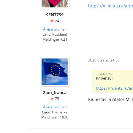
https://m.lenta.ru/art
SEN7759
24
Å vise profilen
Land: Russland
Meldinger: 621
2020 6 29 20:24:58
SEN7759:
Pripensu!
https://m.lenta.ru/ar
Zam_franca
75
Kiu estas la rilato? M
Å vise profilen
Land: Frankrike
Meldinger: 1930