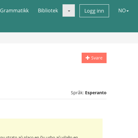
Grammatikk
Bibliotek
NO
Logg inn
Svare
Språk:
Esperanto
nu strato aŭ placo en ĉiu urbo aŭ vilaĝo en