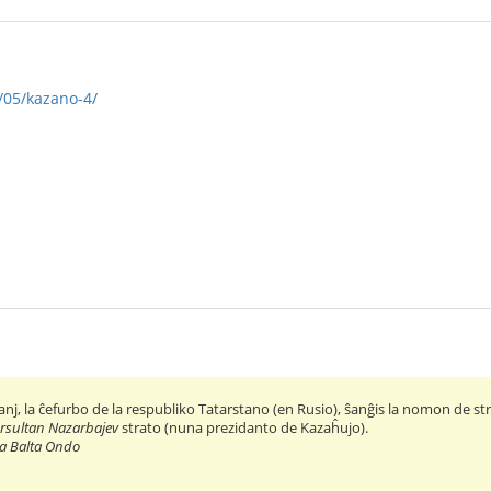
/05/kazano-4/
nj, la ĉefurbo de la respubliko Tatarstano (en Rusio), ŝanĝis la nomon de st
rsultan Nazarbajev
strato (nuna prezidanto de Kazaĥujo).
a Balta Ondo