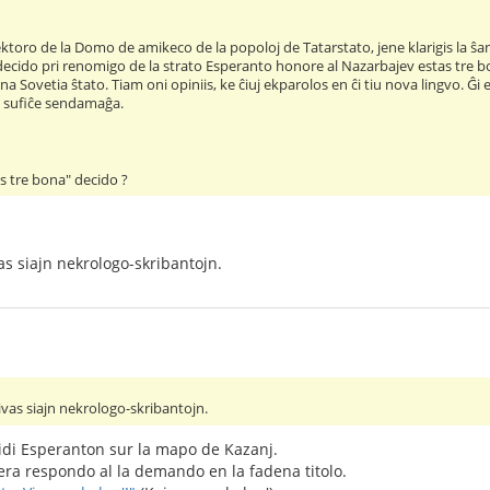
rektoro de la Domo de amikeco de la popoloj de Tatarstato, jene klarigis la ŝ
 decido pri renomigo de la strato Esperanto honore al Nazarbajev estas tre bo
una Sovetia ŝtato. Tiam oni opiniis, ke ĉiuj ekparolos en ĉi tiu nova lingvo. Ĝi
 sufiĉe sendamaĝa.
as tre bona" decido ?
s siajn nekrologo-skribantojn.
vas siajn nekrologo-skribantojn.
idi Esperanton sur la mapo de Kazanj.
 vera respondo al la demando en la fadena titolo.