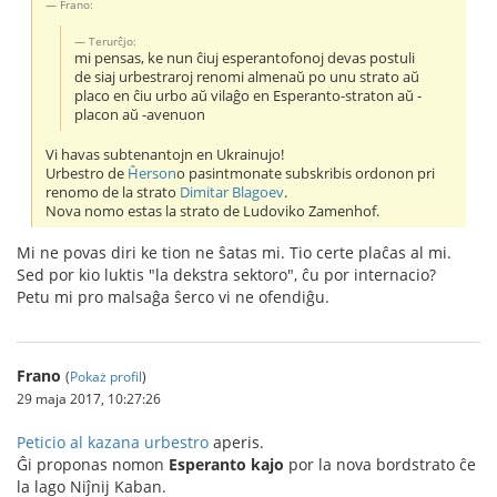
Frano:
Тerurĉjo:
mi pensas, ke nun ĉiuj esperantofonoj devas postuli
de siaj urbestraroj renomi almenaŭ po unu strato aŭ
placo en ĉiu urbo aŭ vilaĝo en Esperanto-straton aŭ -
placon aŭ -avenuon
Vi havas subtenantojn en Ukrainujo!
Urbestro de
Ĥerson
o pasintmonate subskribis ordonon pri
renomo de la strato
Dimitar Blagoev
.
Nova nomo estas la strato de Ludoviko Zamenhof.
Mi ne povas diri ke tion ne ŝatas mi. Tio certe plaĉas al mi.
Sed por kio luktis "la dekstra sektoro", ĉu por internacio?
Petu mi pro malsaĝa ŝerco vi ne ofendiĝu.
Frano
(
Pokaż profil
)
29 maja 2017, 10:27:26
Peticio al kazana urbestro
aperis.
Ĝi proponas nomon
Esperanto kajo
por la nova bordstrato ĉe
la lago Niĵnij Kaban.