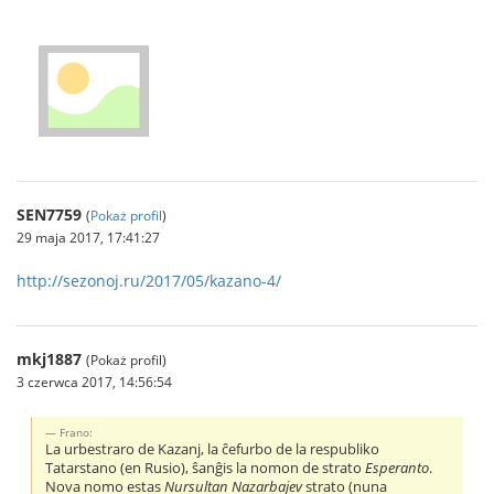
SEN7759
(
Pokaż profil
)
29 maja 2017, 17:41:27
http://sezonoj.ru/2017/05/kazano-4/
mkj1887
(Pokaż profil)
3 czerwca 2017, 14:56:54
Frano:
La urbestraro de Kazanj, la ĉefurbo de la respubliko
Tatarstano (en Rusio), ŝanĝis la nomon de strato
Esperanto
.
Nova nomo estas
Nursultan Nazarbajev
strato (nuna