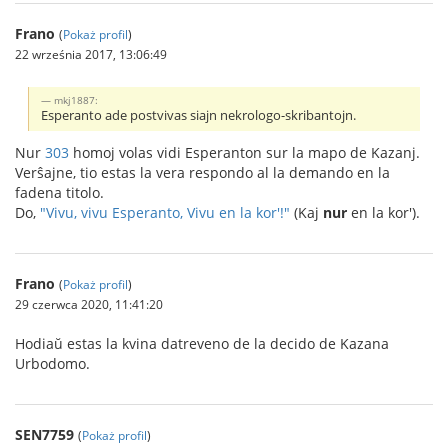
Frano
(
Pokaż profil
)
22 września 2017, 13:06:49
mkj1887:
Esperanto ade postvivas siajn nekrologo-skribantojn.
Nur
303
homoj volas vidi Esperanton sur la mapo de Kazanj.
Verŝajne, tio estas la vera respondo al la demando en la
fadena titolo.
Do,
"Vivu, vivu Esperanto, Vivu en la kor'!"
(Kaj
nur
en la kor').
Frano
(
Pokaż profil
)
29 czerwca 2020, 11:41:20
Hodiaŭ estas la kvina datreveno de la decido de Kazana
Urbodomo.
SEN7759
(
Pokaż profil
)