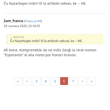
Ĉu Nazarbajev indis? El la artikolo sekvas, ke -- NE.
Zam_franca
(
Pokaż profil
)
29 czerwca 2020, 22:18:35
SEN7759:
Ĉu Nazarbajev indis? El la artikolo sekvas, ke -- NE.
Aĥ bone. Kompreneble, ke ne indis ŝanĝi la strat-nomon
"Esperanto" al alia nomo por honori tiranon.
6
«
<
3
4
5
7
>
»