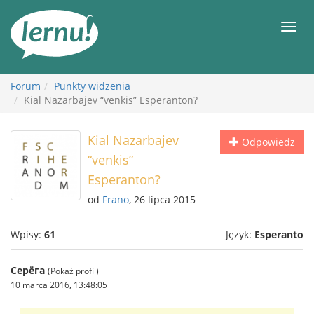
Więcej
Men
Forum
Punkty widzenia
Kial Nazarbajev “venkis” Esperanton?
Kial Nazarbajev
Odpowiedz
“venkis”
Esperanton?
od
Frano
, 26 lipca 2015
Wpisy:
61
Język:
Esperanto
Серёга
(Pokaż profil)
10 marca 2016, 13:48:05