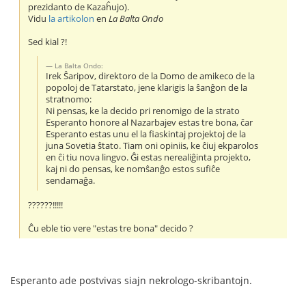
prezidanto de Kazaĥujo).
Vidu
la artikolon
en
La Balta Ondo
Sed kial ?!
La Balta Ondo:
Irek Ŝaripov, direktoro de la Domo de amikeco de la
popoloj de Tatarstato, jene klarigis la ŝanĝon de la
stratnomo:
Ni pensas, ke la decido pri renomigo de la strato
Esperanto honore al Nazarbajev estas tre bona, ĉar
Esperanto estas unu el la fiaskintaj projektoj de la
juna Sovetia ŝtato. Tiam oni opiniis, ke ĉiuj ekparolos
en ĉi tiu nova lingvo. Ĝi estas nerealiĝinta projekto,
kaj ni do pensas, ke nomŝanĝo estos sufiĉe
sendamaĝa.
??????!!!!!
Ĉu eble tio vere "estas tre bona" decido ?
Esperanto ade postvivas siajn nekrologo-skribantojn.