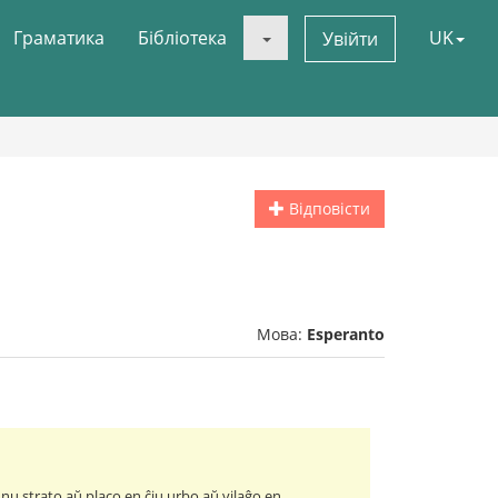
Граматика
Бібліотека
UK
Увійти
Відповісти
Мова:
Esperanto
nu strato aŭ placo en ĉiu urbo aŭ vilaĝo en