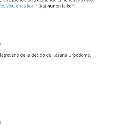
o, Vivu en la kor'!"
(Kaj
nur
en la kor').
0
 datreveno de la decido de Kazana Urbodomo.
3