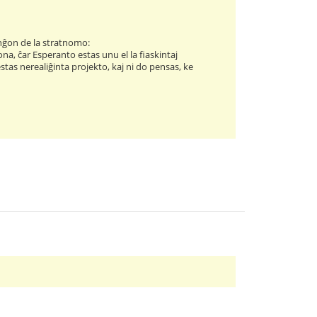
anĝon de la stratnomo:
na, ĉar Esperanto estas unu el la fiaskintaj
 estas nerealiĝinta projekto, kaj ni do pensas, ke