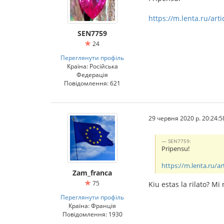
https://m.lenta.ru/art
SEN7759
24
Переглянути профіль
Країна: Російська
Федерація
Повідомлення: 621
29 червня 2020 р. 20:24:5
SEN7759:
Pripensu!
https://m.lenta.ru/ar
Zam_franca
75
Kiu estas la rilato? M
Переглянути профіль
Країна: Франція
Повідомлення: 1930