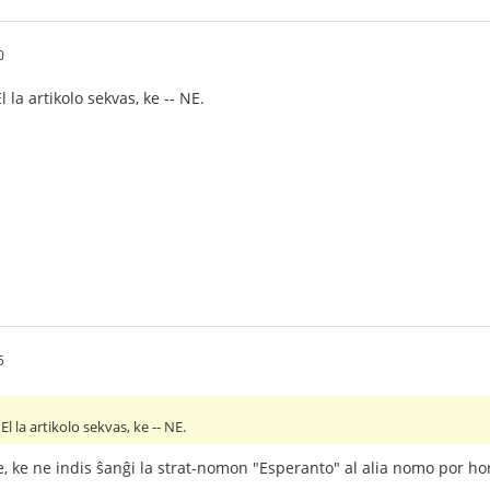
0
 la artikolo sekvas, ke -- NE.
5
l la artikolo sekvas, ke -- NE.
 ke ne indis ŝanĝi la strat-nomon "Esperanto" al alia nomo por hon