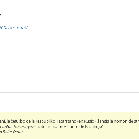
7
/05/kazano-4/
nj, la ĉefurbo de la respubliko Tatarstano (en Rusio), ŝanĝis la nomon de st
rsultan Nazarbajev
strato (nuna prezidanto de Kazaĥujo).
a Balta Ondo