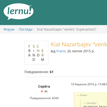
До
змісту
Форум
Погляди
Kial Nazarbajev “venkis” Esperanton?
Kial Nazarbajev “ven
від
Frano
, 26 липня 2015 р.
Повідомлення:
61
10 березня 2016 р. 13:48:
Серёга
46
Frano:
Повідомлення: 4244
Тerurĉjo:
mi pensas, ke nu