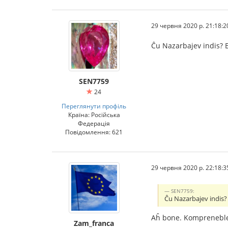
29 червня 2020 р. 21:18:2
Ĉu Nazarbajev indis? El
SEN7759
24
Переглянути профіль
Країна: Російська
Федерація
Повідомлення: 621
29 червня 2020 р. 22:18:3
SEN7759:
Ĉu Nazarbajev indis? E
Aĥ bone. Kompreneble,
Zam_franca