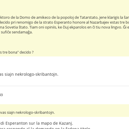
rektoro de la Domo de amikeco de la popoloj de Tatarstato, jene klarigis la ŝ
 decido pri renomigo de la strato Esperanto honore al Nazarbajev estas tre bo
una Sovetia ŝtato. Tiam oni opiniis, ke ĉiuj ekparolos en ĉi tiu nova lingvo. Ĝi
 sufiĉe sendamaĝa.
as tre bona" decido ?
s siajn nekrologo-skribantojn.
49
vas siajn nekrologo-skribantojn.
idi Esperanton sur la mapo de Kazanj.
 vera respondo al la demando en la fadena titolo.