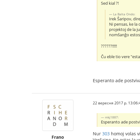
Sed kial ?!
La Balta Ondo:
Irek Ŝaripov, di
Ni pensas, ke la
projektoj de la j
nomŝanĝo estos
??????!!!!!
Ĉu eble tio vere "est
Esperanto ade postviva
22 вересня 2017 р. 13:06:
mkj1887:
Esperanto ade postvi
Nur
303
homoj volas v
Frano
Verŝajne, tio estas la