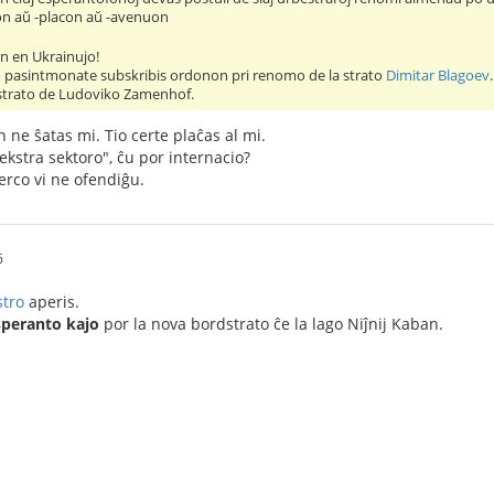
on aŭ -placon aŭ -avenuon
n en Ukrainujo!
 pasintmonate subskribis ordonon pri renomo de la strato
Dimitar Blagoev
.
strato de Ludoviko Zamenhof.
n ne ŝatas mi. Tio certe plaĉas al mi.
dekstra sektoro", ĉu por internacio?
erco vi ne ofendiĝu.
6
stro
aperis.
speranto kajo
por la nova bordstrato ĉe la lago Niĵnij Kaban.