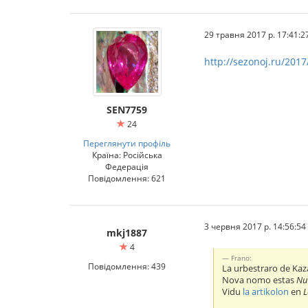
29 травня 2017 р. 17:41:2
http://sezonoj.ru/2017
SEN7759
24
Переглянути профіль
Країна: Російська
Федерація
Повідомлення: 621
3 червня 2017 р. 14:56:54
mkj1887
4
Frano:
Повідомлення: 439
La urbestraro de Kaza
Nova nomo estas
Nu
Vidu
la artikolon
en
L