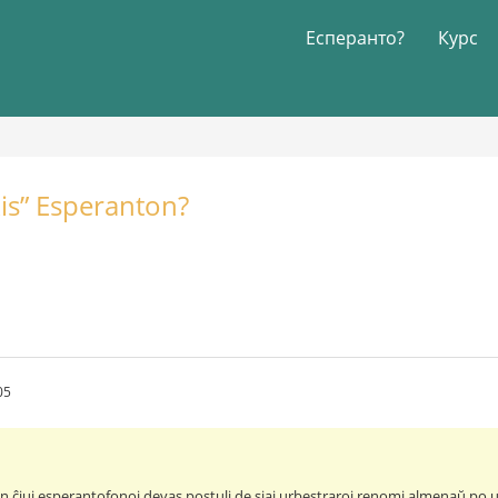
Есперанто?
Курс
kis” Esperanton?
05
n ĉiuj esperantofonoj devas postuli de siaj urbestraroj renomi almenaŭ po u