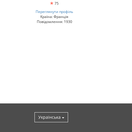
75
Переглянути профіль
Країна: Франція
Повідомлення: 1930
Українська