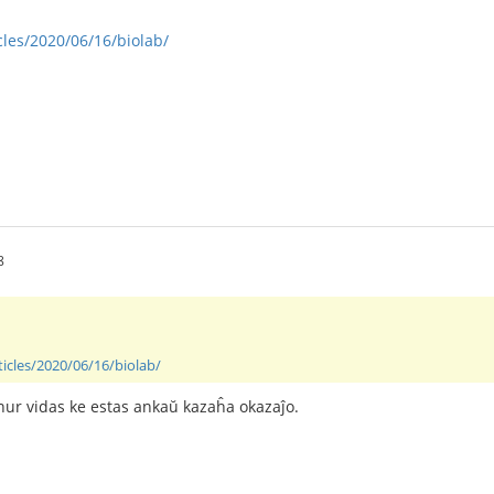
icles/2020/06/16/biolab/
8
ticles/2020/06/16/biolab/
i nur vidas ke estas ankaŭ kazaĥa okazaĵo.