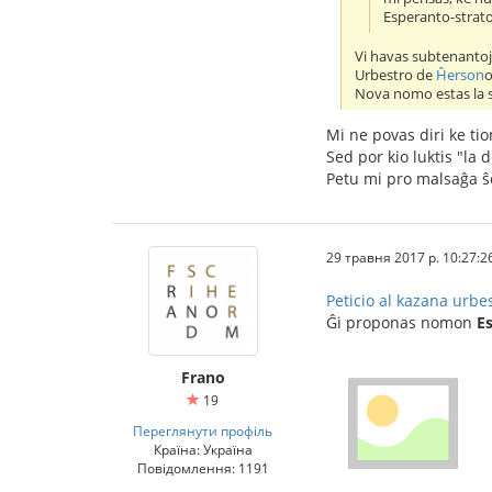
Esperanto-strat
Vi havas subtenantoj
Urbestro de
Ĥerson
o
Nova nomo estas la 
Mi ne povas diri ke tio
Sed por kio luktis "la 
Petu mi pro malsaĝa ŝ
29 травня 2017 р. 10:27:2
Peticio al kazana urbe
Ĝi proponas nomon
E
Frano
19
Переглянути профіль
Країна: Україна
Повідомлення: 1191