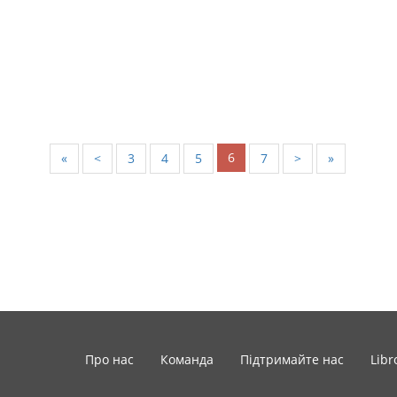
6
«
<
3
4
5
7
>
»
Про нас
Команда
Підтримайте нас
Libr