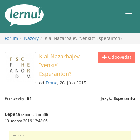
Späť
na
Men
obsah
Fórum
Názory
Kial Nazarbajev “venkis” Esperanton?
Kial Nazarbajev
Odpovedať
“venkis”
Esperanton?
od
Frano
, 26. júla 2015
Príspevky:
61
Jazyk:
Esperanto
Серёга
(Zobraziť profil)
10. marca 2016 13:48:05
Frano: