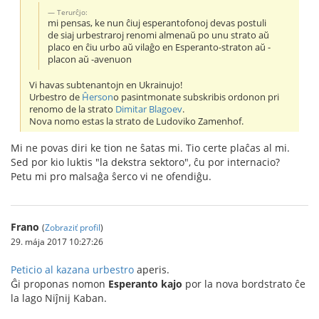
Тerurĉjo:
mi pensas, ke nun ĉiuj esperantofonoj devas postuli
de siaj urbestraroj renomi almenaŭ po unu strato aŭ
placo en ĉiu urbo aŭ vilaĝo en Esperanto-straton aŭ -
placon aŭ -avenuon
Vi havas subtenantojn en Ukrainujo!
Urbestro de
Ĥerson
o pasintmonate subskribis ordonon pri
renomo de la strato
Dimitar Blagoev
.
Nova nomo estas la strato de Ludoviko Zamenhof.
Mi ne povas diri ke tion ne ŝatas mi. Tio certe plaĉas al mi.
Sed por kio luktis "la dekstra sektoro", ĉu por internacio?
Petu mi pro malsaĝa ŝerco vi ne ofendiĝu.
Frano
(
Zobraziť profil
)
29. mája 2017 10:27:26
Peticio al kazana urbestro
aperis.
Ĝi proponas nomon
Esperanto kajo
por la nova bordstrato ĉe
la lago Niĵnij Kaban.