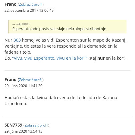
Frano
(
Zobraziť profil
)
22. septembra 2017 13:06:49
mkj1887:
Esperanto ade postvivas siajn nekrologo-skribantojn.
Nur
303
homoj volas vidi Esperanton sur la mapo de Kazanj.
Verŝajne, tio estas la vera respondo al la demando en la
fadena titolo.
Do,
"Vivu, vivu Esperanto, Vivu en la kor'!"
(Kaj
nur
en la kor').
Frano
(
Zobraziť profil
)
29. júna 2020 11:41:20
Hodiaŭ estas la kvina datreveno de la decido de Kazana
Urbodomo.
SEN7759
(
Zobraziť profil
)
29. júna 2020 13:54:13