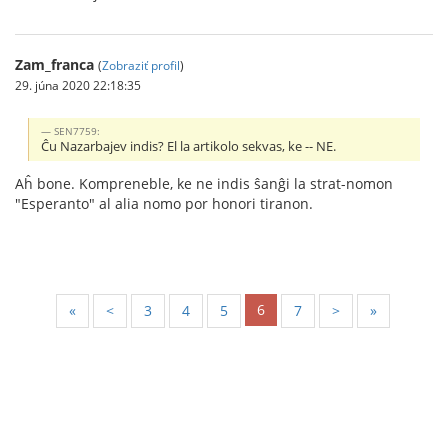
Zam_franca
(
Zobraziť profil
)
29. júna 2020 22:18:35
SEN7759:
Ĉu Nazarbajev indis? El la artikolo sekvas, ke -- NE.
Aĥ bone. Kompreneble, ke ne indis ŝanĝi la strat-nomon
"Esperanto" al alia nomo por honori tiranon.
6
«
<
3
4
5
7
>
»