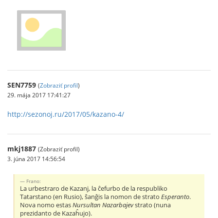
SEN7759
(
Zobraziť profil
)
29. mája 2017 17:41:27
http://sezonoj.ru/2017/05/kazano-4/
mkj1887
(Zobraziť profil)
3. júna 2017 14:56:54
Frano:
La urbestraro de Kazanj, la ĉefurbo de la respubliko
Tatarstano (en Rusio), ŝanĝis la nomon de strato
Esperanto
.
Nova nomo estas
Nursultan Nazarbajev
strato (nuna
prezidanto de Kazaĥujo).