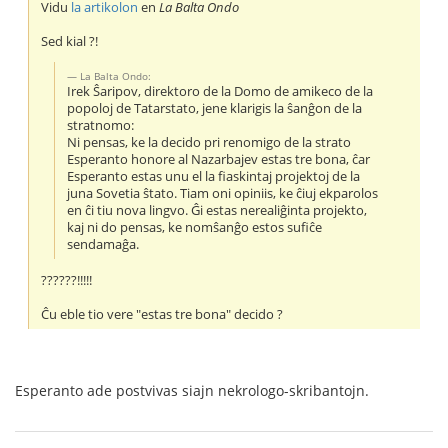
Vidu
la artikolon
en
La Balta Ondo
Sed kial ?!
La Balta Ondo:
Irek Ŝaripov, direktoro de la Domo de amikeco de la
popoloj de Tatarstato, jene klarigis la ŝanĝon de la
stratnomo:
Ni pensas, ke la decido pri renomigo de la strato
Esperanto honore al Nazarbajev estas tre bona, ĉar
Esperanto estas unu el la fiaskintaj projektoj de la
juna Sovetia ŝtato. Tiam oni opiniis, ke ĉiuj ekparolos
en ĉi tiu nova lingvo. Ĝi estas nerealiĝinta projekto,
kaj ni do pensas, ke nomŝanĝo estos sufiĉe
sendamaĝa.
??????!!!!!
Ĉu eble tio vere "estas tre bona" decido ?
Esperanto ade postvivas siajn nekrologo-skribantojn.