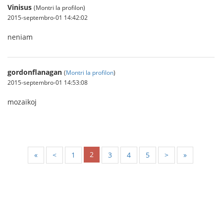
Vinisus
(Montri la profilon)
2015-septembro-01 14:42:02
neniam
gordonflanagan
(
Montri la profilon
)
2015-septembro-01 14:53:08
mozaikoj
2
«
<
1
3
4
5
>
»