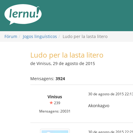
Ir
ao
conteúdo
Fórum
Jogos linguísticos
Ludo per la lasta litero
Ludo per la lasta litero
de Vinisus, 29 de agosto de 2015
Mensagens:
3924
30 de agosto de 2015 22:1
Vinisus
239
Akonkagvo
Mensagens: 20031
30 de agosto de 2015 22:2