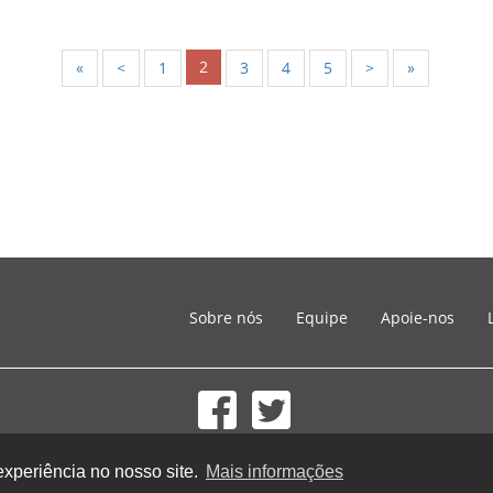
2
«
<
1
3
4
5
>
»
Sobre nós
Equipe
Apoie-nos
© 2002-2026 lernu.net |
Impressum
experiência no nosso site.
Mais informações