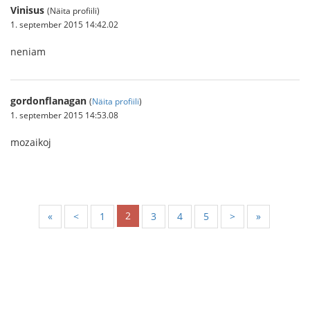
Vinisus
(Näita profiili)
1. september 2015 14:42.02
neniam
gordonflanagan
(
Näita profiili
)
1. september 2015 14:53.08
mozaikoj
2
«
<
1
3
4
5
>
»