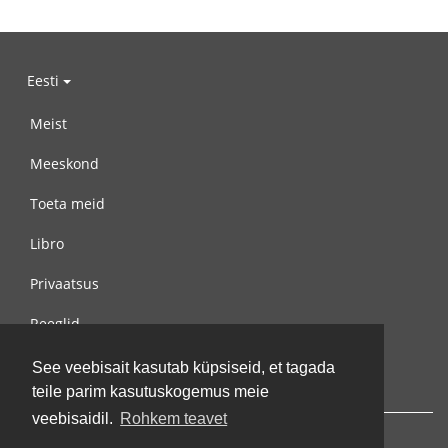
Eesti
Meist
Meeskond
Toeta meid
Libro
Privaatsus
Reeglid
Võta meiega ühendust
See veebisait kasutab küpsiseid, et tagada
teile parim kasutuskogemus meie
veebisaidil.
Rohkem teavet