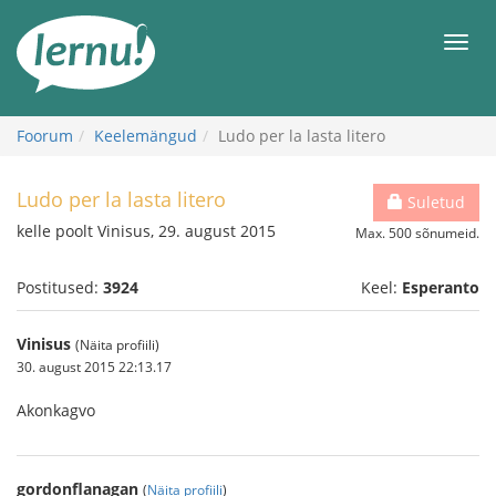
Sisu
juurde
Men
Foorum
Keelemängud
Ludo per la lasta litero
Ludo per la lasta litero
Suletud
kelle poolt Vinisus, 29. august 2015
Max. 500 sõnumeid.
Postitused:
3924
Keel:
Esperanto
Vinisus
(Näita profiili)
30. august 2015 22:13.17
Akonkagvo
gordonflanagan
(
Näita profiili
)