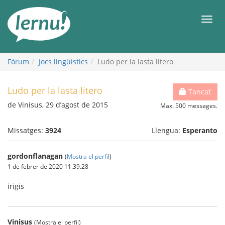
Al
contingut
Men
Fòrum
Jocs lingüístics
Ludo per la lasta litero
Ludo per la lasta litero
Tancat
de Vinisus, 29 d’agost de 2015
Max. 500 messages.
Missatges:
3924
Llengua:
Esperanto
gordonflanagan
(
Mostra el perfil
)
1 de febrer de 2020 11.39.28
irigis
Vinisus
(Mostra el perfil)