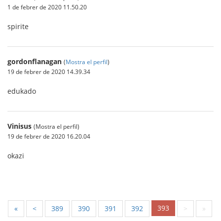
1 de febrer de 2020 11.50.20
spirite
gordonflanagan
(
Mostra el perfil
)
19 de febrer de 2020 14.39.34
edukado
Vinisus
(Mostra el perfil)
19 de febrer de 2020 16.20.04
okazi
393
«
<
389
390
391
392
>
»