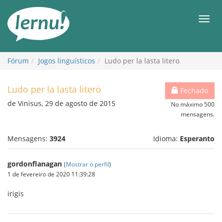
Ir
ao
Men
conteúdo
Fórum
Jogos linguísticos
Ludo per la lasta litero
Ludo per la lasta litero
Fechado
de Vinisus, 29 de agosto de 2015
No máximo 500
mensagens.
Mensagens:
3924
Idioma:
Esperanto
gordonflanagan
(
Mostrar o perfil
)
1 de fevereiro de 2020 11:39:28
irigis