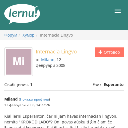
Към
съдържанието
Мен
Форум
Хумор
Internacia Lingvo
Internacia Lingvo
Отговор
от
Miland
, 12
февруари 2008
Съобщения:
1
Език:
Esperanto
Miland
(
Покажи профила
)
12 февруари 2008, 14:22:26
Kial lerni Esperanton, ĉar ni jam havas internacian lingvon,
nomita "KROKODILADO"? Oni povas aŭskulti ĝin ĉiam ĉe
Esperantaj kongresoj. Kaj ĝi estas tiel facile lernebla ke eĉ