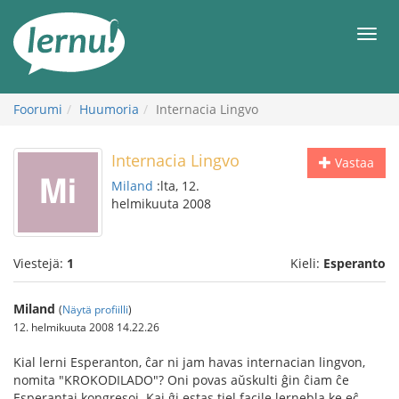
Tästä
sisältöön
Men
Foorumi
Huumoria
Internacia Lingvo
Internacia Lingvo
Vastaa
Miland
:lta, 12.
helmikuuta 2008
Viestejä:
1
Kieli:
Esperanto
Miland
(
Näytä profiilli
)
12. helmikuuta 2008 14.22.26
Kial lerni Esperanton, ĉar ni jam havas internacian lingvon,
nomita "KROKODILADO"? Oni povas aŭskulti ĝin ĉiam ĉe
Esperantaj kongresoj. Kaj ĝi estas tiel facile lernebla ke eĉ