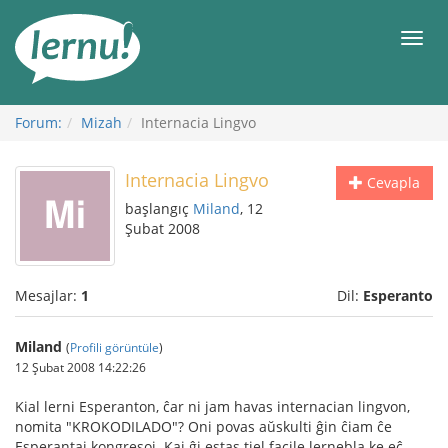
İçerik
Görüntüleme
Men
Forum:
Mizah
Internacia Lingvo
Internacia Lingvo
Cevapla
başlangıç
Miland
, 12
Şubat 2008
Mesajlar:
1
Dil:
Esperanto
Miland
(
Profili görüntüle
)
12 Şubat 2008 14:22:26
Kial lerni Esperanton, ĉar ni jam havas internacian lingvon,
nomita "KROKODILADO"? Oni povas aŭskulti ĝin ĉiam ĉe
Esperantaj kongresoj. Kaj ĝi estas tiel facile lernebla ke eĉ