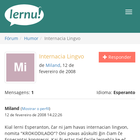
Ir
ao
Men
conteúdo
Fórum
Humor
Internacia Lingvo
Internacia Lingvo
Responder
de
Miland
, 12 de
fevereiro de 2008
Mensagens:
1
Idioma:
Esperanto
Miland
(
Mostrar o perfil
)
12 de fevereiro de 2008 14:22:26
Kial lerni Esperanton, ĉar ni jam havas internacian lingvon,
nomita "KROKODILADO"? Oni povas aŭskulti ĝin ĉiam ĉe
Esperantaj kongresoj. Kaj ĝi estas tiel facile lernebla ke eĉ