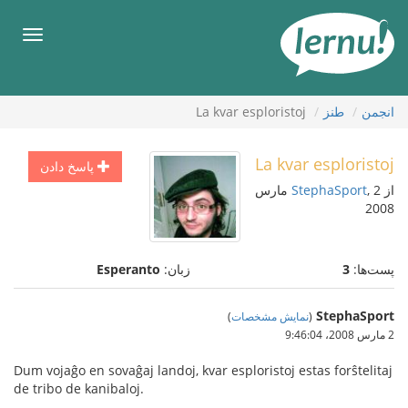
رود
ه
فهرس
حتوا
انجمن
طنز
La kvar esploristoj
La kvar esploristoj
پاسخ دادن
از
StephaSport
, 2 مارس
2008
پست‌ها:
3
زبان:
Esperanto
StephaSport
(
نمایش مشخصات
)
2 مارس 2008،‏ 9:46:04
Dum vojaĝo en sovaĝaj landoj, kvar esploristoj estas forŝtelitaj
de tribo de kanibaloj.