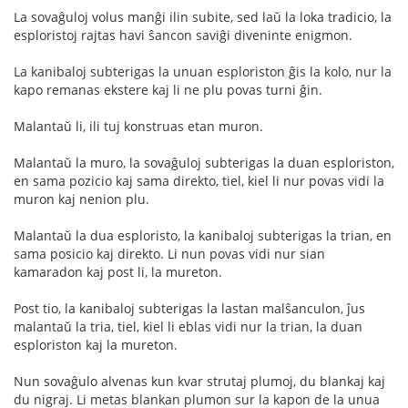
La sovaĝuloj volus manĝi ilin subite, sed laŭ la loka tradicio, la
esploristoj rajtas havi ŝancon saviĝi diveninte enigmon.
La kanibaloj subterigas la unuan esploriston ĝis la kolo, nur la
kapo remanas ekstere kaj li ne plu povas turni ĝin.
Malantaŭ li, ili tuj konstruas etan muron.
Malantaŭ la muro, la sovaĝuloj subterigas la duan esploriston,
en sama pozicio kaj sama direkto, tiel, kiel li nur povas vidi la
muron kaj nenion plu.
Malantaŭ la dua esploristo, la kanibaloj subterigas la trian, en
sama posicio kaj direkto. Li nun povas vidi nur sian
kamaradon kaj post li, la mureton.
Post tio, la kanibaloj subterigas la lastan malŝanculon, ĵus
malantaŭ la tria, tiel, kiel li eblas vidi nur la trian, la duan
esploriston kaj la mureton.
Nun sovaĝulo alvenas kun kvar strutaj plumoj, du blankaj kaj
du nigraj. Li metas blankan plumon sur la kapon de la unua