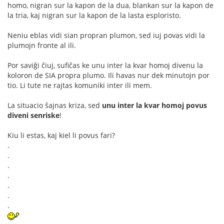
homo, nigran sur la kapon de la dua, blankan sur la kapon de
la tria, kaj nigran sur la kapon de la lasta esploristo.
Neniu eblas vidi sian propran plumon, sed iuj povas vidi la
plumojn fronte al ili.
Por saviĝi ĉiuj, sufiĉas ke unu inter la kvar homoj divenu la
koloron de SIA propra plumo. Ili havas nur dek minutojn por
tio. Li tute ne rajtas komuniki inter ili mem.
La situacio ŝajnas kriza, sed
unu inter la kvar homoj povus
diveni senriske
!
Kiu li estas, kaj kiel li povus fari?
.
.
.
.
.
.
.