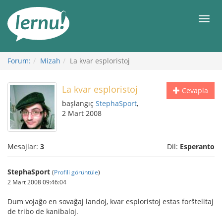
İçerik
Görüntüleme
Men
Forum:
Mizah
La kvar esploristoj
La kvar esploristoj
Cevapla
başlangıç
StephaSport
,
2 Mart 2008
Mesajlar:
3
Dil:
Esperanto
StephaSport
(
Profili görüntüle
)
2 Mart 2008 09:46:04
Dum vojaĝo en sovaĝaj landoj, kvar esploristoj estas forŝtelitaj
de tribo de kanibaloj.