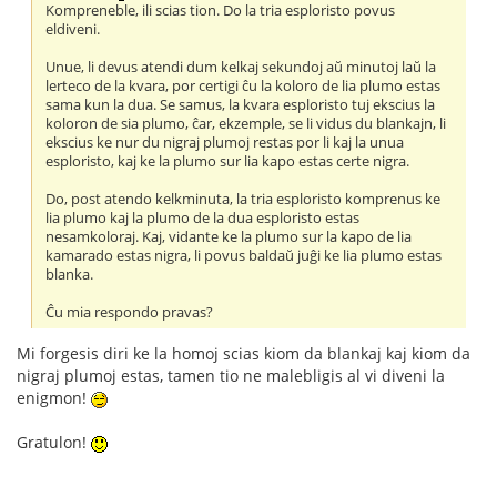
Kompreneble, ili scias tion. Do la tria esploristo povus
eldiveni.
Unue, li devus atendi dum kelkaj sekundoj aŭ minutoj laŭ la
lerteco de la kvara, por certigi ĉu la koloro de lia plumo estas
sama kun la dua. Se samus, la kvara esploristo tuj ekscius la
koloron de sia plumo, ĉar, ekzemple, se li vidus du blankajn, li
ekscius ke nur du nigraj plumoj restas por li kaj la unua
esploristo, kaj ke la plumo sur lia kapo estas certe nigra.
Do, post atendo kelkminuta, la tria esploristo komprenus ke
lia plumo kaj la plumo de la dua esploristo estas
nesamkoloraj. Kaj, vidante ke la plumo sur la kapo de lia
kamarado estas nigra, li povus baldaŭ juĝi ke lia plumo estas
blanka.
Ĉu mia respondo pravas?
Mi forgesis diri ke la homoj scias kiom da blankaj kaj kiom da
nigraj plumoj estas, tamen tio ne malebligis al vi diveni la
enigmon!
Gratulon!