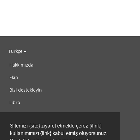
Türkçe
Hakkımızda
Ekip
Bizi destekleyin
Libro
Gizlilik Politikası
Sitemizi {site} ziyaret etmekle çerez {/link}
Kullanım Koşulları
kullanımımızı {link} kabul etmiş oluyorsunuz.
Bize ulaşın