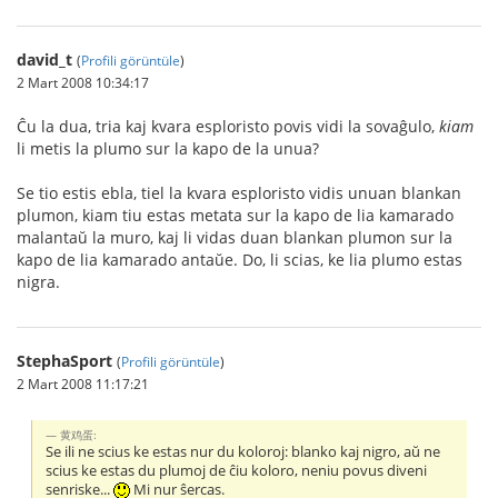
david_t
(
Profili görüntüle
)
2 Mart 2008 10:34:17
Ĉu la dua, tria kaj kvara esploristo povis vidi la sovaĝulo,
kiam
li metis la plumo sur la kapo de la unua?
Se tio estis ebla, tiel la kvara esploristo vidis unuan blankan
plumon, kiam tiu estas metata sur la kapo de lia kamarado
malantaŭ la muro, kaj li vidas duan blankan plumon sur la
kapo de lia kamarado antaŭe. Do, li scias, ke lia plumo estas
nigra.
StephaSport
(
Profili görüntüle
)
2 Mart 2008 11:17:21
黄鸡蛋:
Se ili ne scius ke estas nur du koloroj: blanko kaj nigro, aŭ ne
scius ke estas du plumoj de ĉiu koloro, neniu povus diveni
senriske...
Mi nur ŝercas.