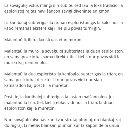
La sovaĝuloj volus manĝi ilin subite, sed laŭ la loka tradicio, la
esploristoj rajtas havi ŝancon saviĝi diveninte enigmon.
La kanibaloj subterigas la unuan esploriston ĝis la kolo, nur la
kapo remanas ekstere kaj li ne plu povas turni ĝin.
Malantaŭ li, ili tuj konstruas etan muron.
Malantaŭ la muro, la sovaĝuloj subterigas la duan esploriston,
en sama pozicio kaj sama direkto, tiel, kiel li nur povas vidi la
muron kaj nenion plu.
Malantaŭ la dua esploristo, la kanibaloj subterigas la trian, en
sama posicio kaj direkto. Li nun povas vidi nur sian
kamaradon kaj post li, la mureton.
Post tio, la kanibaloj subterigas la lastan malŝanculon, ĵus
malantaŭ la tria, tiel, kiel li eblas vidi nur la trian, la duan
esploriston kaj la mureton.
Nun sovaĝulo alvenas kun kvar strutaj plumoj, du blankaj kaj
du nigraj. Li metas blankan plumon sur la kapon de la unua