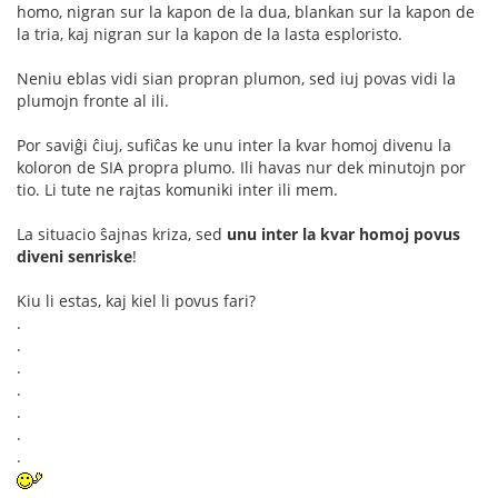
homo, nigran sur la kapon de la dua, blankan sur la kapon de
la tria, kaj nigran sur la kapon de la lasta esploristo.
Neniu eblas vidi sian propran plumon, sed iuj povas vidi la
plumojn fronte al ili.
Por saviĝi ĉiuj, sufiĉas ke unu inter la kvar homoj divenu la
koloron de SIA propra plumo. Ili havas nur dek minutojn por
tio. Li tute ne rajtas komuniki inter ili mem.
La situacio ŝajnas kriza, sed
unu inter la kvar homoj povus
diveni senriske
!
Kiu li estas, kaj kiel li povus fari?
.
.
.
.
.
.
.