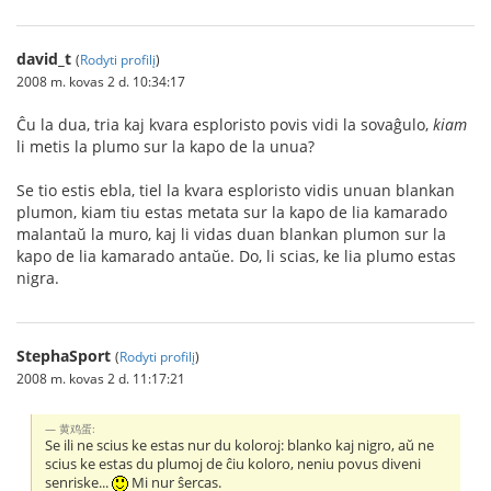
david_t
(
Rodyti profilį
)
2008 m. kovas 2 d. 10:34:17
Ĉu la dua, tria kaj kvara esploristo povis vidi la sovaĝulo,
kiam
li metis la plumo sur la kapo de la unua?
Se tio estis ebla, tiel la kvara esploristo vidis unuan blankan
plumon, kiam tiu estas metata sur la kapo de lia kamarado
malantaŭ la muro, kaj li vidas duan blankan plumon sur la
kapo de lia kamarado antaŭe. Do, li scias, ke lia plumo estas
nigra.
StephaSport
(
Rodyti profilį
)
2008 m. kovas 2 d. 11:17:21
黄鸡蛋:
Se ili ne scius ke estas nur du koloroj: blanko kaj nigro, aŭ ne
scius ke estas du plumoj de ĉiu koloro, neniu povus diveni
senriske...
Mi nur ŝercas.