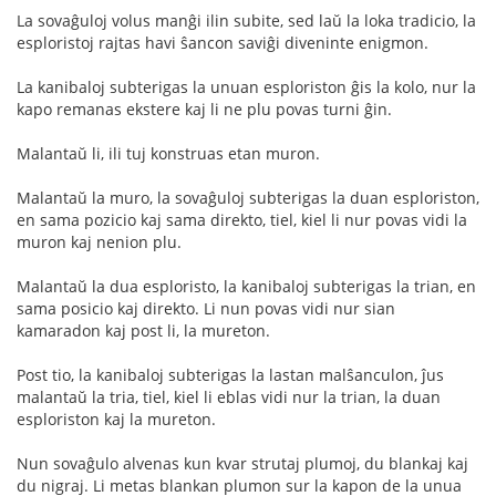
La sovaĝuloj volus manĝi ilin subite, sed laŭ la loka tradicio, la
esploristoj rajtas havi ŝancon saviĝi diveninte enigmon.
La kanibaloj subterigas la unuan esploriston ĝis la kolo, nur la
kapo remanas ekstere kaj li ne plu povas turni ĝin.
Malantaŭ li, ili tuj konstruas etan muron.
Malantaŭ la muro, la sovaĝuloj subterigas la duan esploriston,
en sama pozicio kaj sama direkto, tiel, kiel li nur povas vidi la
muron kaj nenion plu.
Malantaŭ la dua esploristo, la kanibaloj subterigas la trian, en
sama posicio kaj direkto. Li nun povas vidi nur sian
kamaradon kaj post li, la mureton.
Post tio, la kanibaloj subterigas la lastan malŝanculon, ĵus
malantaŭ la tria, tiel, kiel li eblas vidi nur la trian, la duan
esploriston kaj la mureton.
Nun sovaĝulo alvenas kun kvar strutaj plumoj, du blankaj kaj
du nigraj. Li metas blankan plumon sur la kapon de la unua