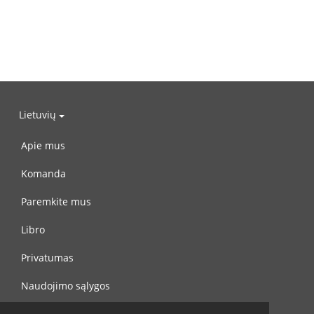
Lietuvių
Apie mus
Komanda
Paremkite mus
Libro
Privatumas
Naudojimo sąlygos
Susisiekite su mumis