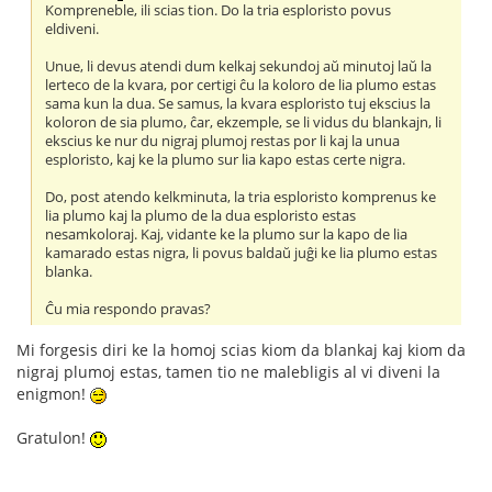
Kompreneble, ili scias tion. Do la tria esploristo povus
eldiveni.
Unue, li devus atendi dum kelkaj sekundoj aŭ minutoj laŭ la
lerteco de la kvara, por certigi ĉu la koloro de lia plumo estas
sama kun la dua. Se samus, la kvara esploristo tuj ekscius la
koloron de sia plumo, ĉar, ekzemple, se li vidus du blankajn, li
ekscius ke nur du nigraj plumoj restas por li kaj la unua
esploristo, kaj ke la plumo sur lia kapo estas certe nigra.
Do, post atendo kelkminuta, la tria esploristo komprenus ke
lia plumo kaj la plumo de la dua esploristo estas
nesamkoloraj. Kaj, vidante ke la plumo sur la kapo de lia
kamarado estas nigra, li povus baldaŭ juĝi ke lia plumo estas
blanka.
Ĉu mia respondo pravas?
Mi forgesis diri ke la homoj scias kiom da blankaj kaj kiom da
nigraj plumoj estas, tamen tio ne malebligis al vi diveni la
enigmon!
Gratulon!