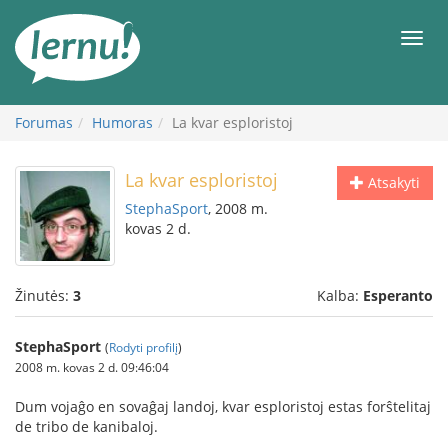
Į
turinį
Meni
Forumas
Humoras
La kvar esploristoj
La kvar esploristoj
Atsakyti
StephaSport
, 2008 m.
kovas 2 d.
Žinutės:
3
Kalba:
Esperanto
StephaSport
(
Rodyti profilį
)
2008 m. kovas 2 d. 09:46:04
Dum vojaĝo en sovaĝaj landoj, kvar esploristoj estas forŝtelitaj
de tribo de kanibaloj.