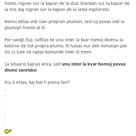
homo, nigran sur la kapon de la dua, blankan sur la kapon de
la tria, kaj nigran sur la kapon de la lasta esploristo.
Neniu eblas vidi sian propran plumon, sed iuj povas vidi la
plumojn fronte al ili.
Por saviĝi ĉiuj, sufiĉas ke unu inter la kvar homoj divenu la
koloron de SIA propra plumo. Ili havas nur dek minutojn por
tio. Li tute ne rajtas komuniki inter ili mem.
La situacio ŝajnas kriza, sed
unu inter la kvar homoj povus
diveni senriske
!
Kiu li estas, kaj kiel li povus fari?
.
.
.
.
.
.
.