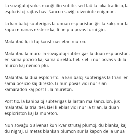
La sovaĝuloj volus manĝi ilin subite, sed laŭ la loka tradicio, la
esploristoj rajtas havi ŝancon saviĝi diveninte enigmon.
La kanibaloj subterigas la unuan esploriston ĝis la kolo, nur la
kapo remanas ekstere kaj li ne plu povas turni ĝin.
Malantaŭ li, ili tuj konstruas etan muron.
Malantaŭ la muro, la sovaĝuloj subterigas la duan esploriston,
en sama pozicio kaj sama direkto, tiel, kiel li nur povas vidi la
muron kaj nenion plu.
Malantaŭ la dua esploristo, la kanibaloj subterigas la trian, en
sama posicio kaj direkto. Li nun povas vidi nur sian
kamaradon kaj post li, la mureton.
Post tio, la kanibaloj subterigas la lastan malŝanculon, ĵus
malantaŭ la tria, tiel, kiel li eblas vidi nur la trian, la duan
esploriston kaj la mureton.
Nun sovaĝulo alvenas kun kvar strutaj plumoj, du blankaj kaj
du nigraj. Li metas blankan plumon sur la kapon de la unua