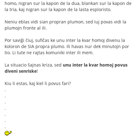
homo, nigran sur la kapon de la dua, blankan sur la kapon de
la tria, kaj nigran sur la kapon de la lasta esploristo.
Neniu eblas vidi sian propran plumon, sed iuj povas vidi la
plumojn fronte al ili.
Por saviĝi ĉiuj, sufiĉas ke unu inter la kvar homoj divenu la
koloron de SIA propra plumo. Ili havas nur dek minutojn por
tio. Li tute ne rajtas komuniki inter ili mem.
La situacio ŝajnas kriza, sed
unu inter la kvar homoj povus
diveni senriske
!
Kiu li estas, kaj kiel li povus fari?
.
.
.
.
.
.
.