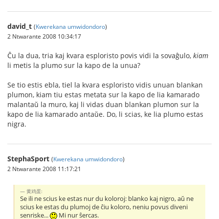
david_t
(
Kwerekana umwidondoro
)
2 Ntwarante 2008 10:34:17
Ĉu la dua, tria kaj kvara esploristo povis vidi la sovaĝulo,
kiam
li metis la plumo sur la kapo de la unua?
Se tio estis ebla, tiel la kvara esploristo vidis unuan blankan
plumon, kiam tiu estas metata sur la kapo de lia kamarado
malantaŭ la muro, kaj li vidas duan blankan plumon sur la
kapo de lia kamarado antaŭe. Do, li scias, ke lia plumo estas
nigra.
StephaSport
(
Kwerekana umwidondoro
)
2 Ntwarante 2008 11:17:21
黄鸡蛋:
Se ili ne scius ke estas nur du koloroj: blanko kaj nigro, aŭ ne
scius ke estas du plumoj de ĉiu koloro, neniu povus diveni
senriske...
Mi nur ŝercas.