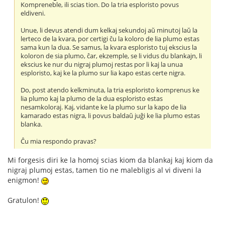
Kompreneble, ili scias tion. Do la tria esploristo povus
eldiveni.
Unue, li devus atendi dum kelkaj sekundoj aŭ minutoj laŭ la
lerteco de la kvara, por certigi ĉu la koloro de lia plumo estas
sama kun la dua. Se samus, la kvara esploristo tuj ekscius la
koloron de sia plumo, ĉar, ekzemple, se li vidus du blankajn, li
ekscius ke nur du nigraj plumoj restas por li kaj la unua
esploristo, kaj ke la plumo sur lia kapo estas certe nigra.
Do, post atendo kelkminuta, la tria esploristo komprenus ke
lia plumo kaj la plumo de la dua esploristo estas
nesamkoloraj. Kaj, vidante ke la plumo sur la kapo de lia
kamarado estas nigra, li povus baldaŭ juĝi ke lia plumo estas
blanka.
Ĉu mia respondo pravas?
Mi forgesis diri ke la homoj scias kiom da blankaj kaj kiom da
nigraj plumoj estas, tamen tio ne malebligis al vi diveni la
enigmon!
Gratulon!