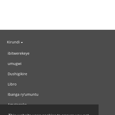
Kirundi
ibitwerekeye
umugwi
Dushigikire
Libro
Ibanga ry'umuntu
Amategeko
Turondere