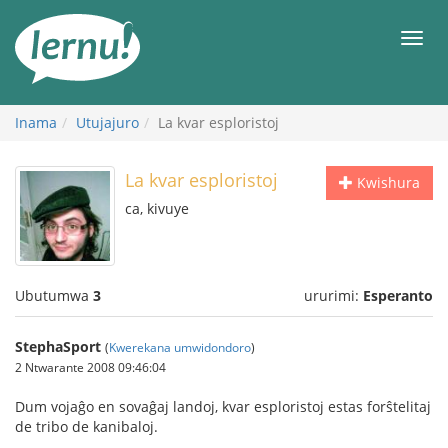
Ku
rupapuro
Urut
rw'ibirimwo
Inama
Utujajuro
La kvar esploristoj
La kvar esploristoj
Kwishura
ca, kivuye
Ubutumwa
3
ururimi:
Esperanto
StephaSport
(
Kwerekana umwidondoro
)
2 Ntwarante 2008 09:46:04
Dum vojaĝo en sovaĝaj landoj, kvar esploristoj estas forŝtelitaj
de tribo de kanibaloj.