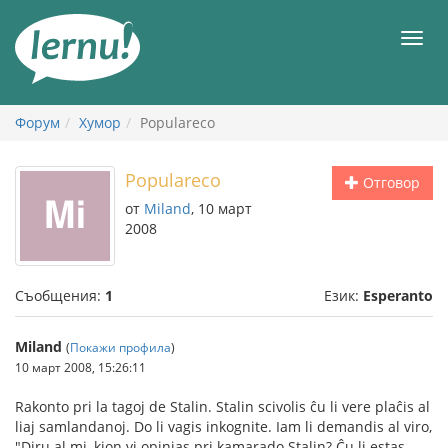
Към
съдържанието
Мен
Форум
Хумор
Populareco
Populareco
Отговор
от
Miland
, 10 март
2008
Съобщения:
1
Език:
Esperanto
Miland
(
Покажи профила
)
10 март 2008, 15:26:11
Rakonto pri la tagoj de Stalin. Stalin scivolis ĉu li vere plaĉis al
liaj samlandanoj. Do li vagis inkognite. Iam li demandis al viro,
"Diru al mi, kion vi opinias pri kamarado Stalin? Ĉu li estas