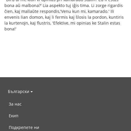
bona aŭ malbona?' Lia aspekto tuj iĝis tima. Li zorge rigardis
ĉien, kaj mallaŭte respondis,'Venu kun mi, kamarado.' Ili
envenis lian domon, kaj li fermis kaj ŝlosis la pordon, kuntiris
la kurtenojn, kaj flustris, 'Efektive, mi opinias ke Stalin estas
bona!'
Български
За нас
Екип
Подкрепете ни