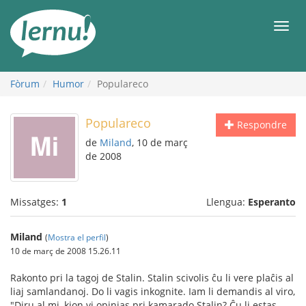
Al
contingut
Men
Fòrum
Humor
Populareco
Populareco
Respondre
de
Miland
, 10 de març
de 2008
Missatges:
1
Llengua:
Esperanto
Miland
(
Mostra el perfil
)
10 de març de 2008 15.26.11
Rakonto pri la tagoj de Stalin. Stalin scivolis ĉu li vere plaĉis al
liaj samlandanoj. Do li vagis inkognite. Iam li demandis al viro,
"Diru al mi, kion vi opinias pri kamarado Stalin? Ĉu li estas