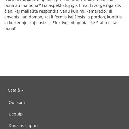
bona aŭ malbona?' Lia aspekto tuj iĝis tima. Li zorge rigardis
ĉien, kaj mallaŭte respondis,'Venu kun mi, kamarado.' Ili
envenis lian domon, kaj li fermis kaj ŝlosis la pordon, kuntiris
la kurtenojn, kaj flustris, 'Efektive, mi opinias ke Stalin estas
bona!'
Català
Qui som
L'equip
Dóna'ns suport