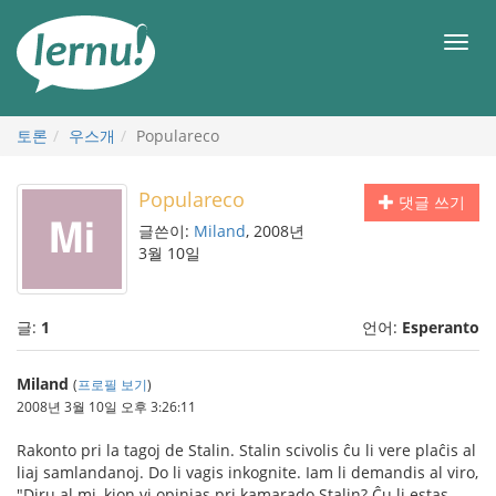
본
문
메
으
뉴
로
토론
우스개
Populareco
Populareco
댓글 쓰기
글쓴이:
Miland
, 2008년
3월 10일
글:
1
언어:
Esperanto
Miland
(
프로필 보기
)
2008년 3월 10일 오후 3:26:11
Rakonto pri la tagoj de Stalin. Stalin scivolis ĉu li vere plaĉis al
liaj samlandanoj. Do li vagis inkognite. Iam li demandis al viro,
"Diru al mi, kion vi opinias pri kamarado Stalin? Ĉu li estas