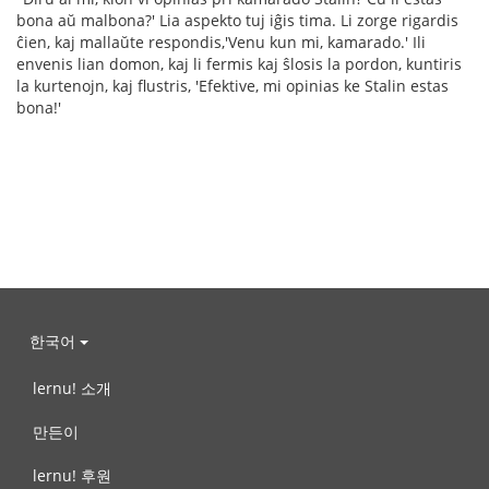
bona aŭ malbona?' Lia aspekto tuj iĝis tima. Li zorge rigardis
ĉien, kaj mallaŭte respondis,'Venu kun mi, kamarado.' Ili
envenis lian domon, kaj li fermis kaj ŝlosis la pordon, kuntiris
la kurtenojn, kaj flustris, 'Efektive, mi opinias ke Stalin estas
bona!'
한국어
lernu! 소개
만든이
lernu! 후원