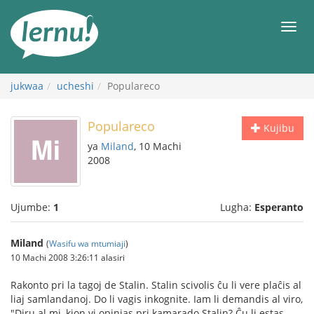
Kwa
maudhui
orod
jukwaa
ucheshi
Populareco
Populareco
Kujibu
ya
Miland
, 10 Machi
2008
Ujumbe:
1
Lugha:
Esperanto
Miland
(
Wasifu wa mtumiaji
)
10 Machi 2008 3:26:11 alasiri
Rakonto pri la tagoj de Stalin. Stalin scivolis ĉu li vere plaĉis al
liaj samlandanoj. Do li vagis inkognite. Iam li demandis al viro,
"Diru al mi, kion vi opinias pri kamarado Stalin? Ĉu li estas