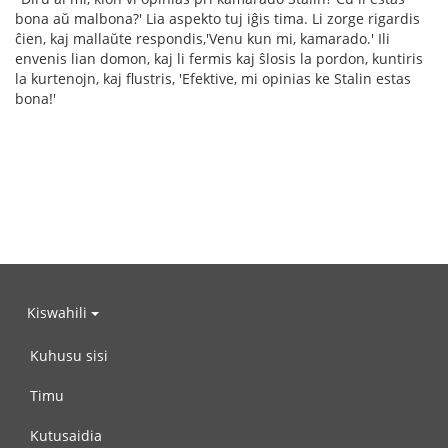
bona aŭ malbona?' Lia aspekto tuj iĝis tima. Li zorge rigardis
ĉien, kaj mallaŭte respondis,'Venu kun mi, kamarado.' Ili
envenis lian domon, kaj li fermis kaj ŝlosis la pordon, kuntiris
la kurtenojn, kaj flustris, 'Efektive, mi opinias ke Stalin estas
bona!'
Kiswahili
Kuhusu sisi
Timu
Kutusaidia