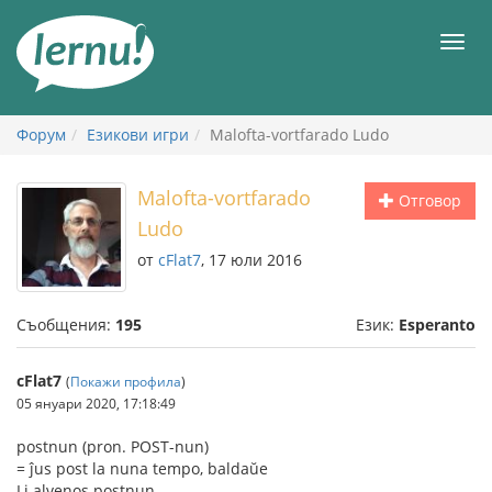
Към
съдържанието
Мен
Форум
Езикови игри
Malofta-vortfarado Ludo
Malofta-vortfarado
Отговор
Ludo
от
cFlat7
, 17 юли 2016
Съобщения:
195
Език:
Esperanto
cFlat7
(
Покажи профила
)
05 януари 2020, 17:18:49
postnun (pron. POST-nun)
= ĵus post la nuna tempo, baldaŭe
Li alvenos postnun.