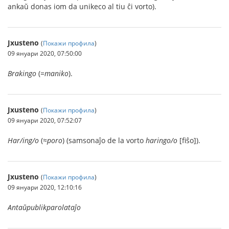
ankaŭ donas iom da unikeco al tiu ĉi vorto).
Jxusteno
(
Покажи профила
)
09 януари 2020, 07:50:00
Brakingo
(=
maniko
).
Jxusteno
(
Покажи профила
)
09 януари 2020, 07:52:07
Har/ing/o
(≈
poro
) (samsonaĵo de la vorto
haringo/o
[fiŝo]).
Jxusteno
(
Покажи профила
)
09 януари 2020, 12:10:16
Antaŭpublikparolataĵo