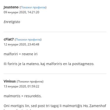
Jxusteno
(
Покажи профила
)
09 януари 2020, 14:21:20
Enretigisto
cFlat7
(
Покажи профила
)
12 януари 2020, 23:40:48
malforiri = revene iri
Ili foriris je la mateno, kaj malforiris en la posttagmezo.
Vinisus
(Покажи профила)
13 януари 2020, 01:59:22
malmortis = resurektis.
Oni mortigis lin, sed post tri tagoj li malmortiĝis Ho, Zamenhof