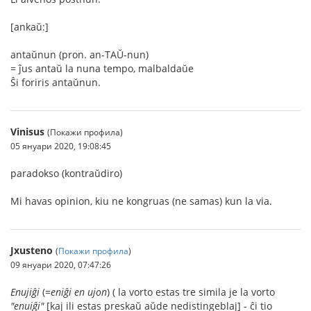
[ankaŭ:]
antaŭnun (pron. an-TAŬ-nun)
= ĵus antaŭ la nuna tempo, malbaldaŭe
Ŝi foriris antaŭnun.
Vinisus
(Покажи профила)
05 януари 2020, 19:08:45
paradokso (kontraŭdiro)
Mi havas opinion, kiu ne kongruas (ne samas) kun la via.
Jxusteno
(
Покажи профила
)
09 януари 2020, 07:47:26
Enujiĝi
(=
eniĝi en ujon
) ( la vorto estas tre simila je la vorto
"enuiĝi"
[kaj ili estas preskaŭ aŭde nedistingeblaj] - ĉi tio