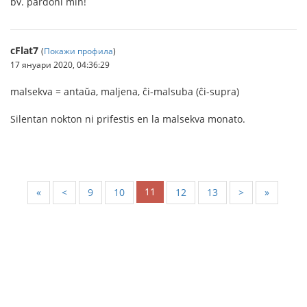
bv. pardoni min!
cFlat7
(
Покажи профила
)
17 януари 2020, 04:36:29
malsekva = antaŭa, maljena, ĉi-malsuba (ĉi-supra)
Silentan nokton ni prifestis en la malsekva monato.
11
«
<
9
10
12
13
>
»