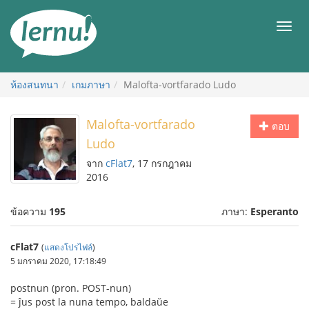
ไป
ยัง
เมนู
สารบัญ
ห้องสนทนา
เกมภาษา
Malofta-vortfarado Ludo
Malofta-vortfarado
ตอบ
Ludo
จาก
cFlat7
, 17 กรกฎาคม
2016
ข้อความ
195
ภาษา:
Esperanto
cFlat7
(
แสดงโปรไฟล์
)
5 มกราคม 2020, 17:18:49
postnun (pron. POST-nun)
= ĵus post la nuna tempo, baldaŭe