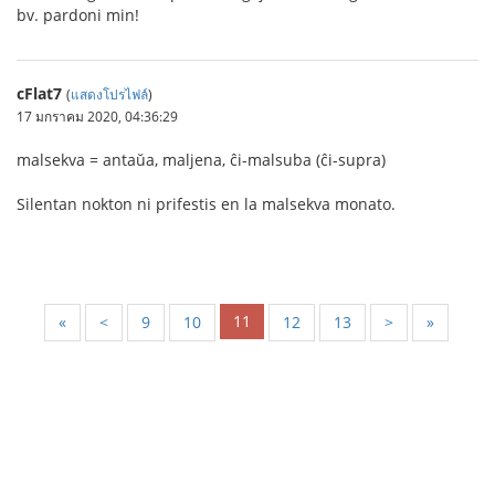
bv. pardoni min!
cFlat7
(
แสดงโปรไฟล์
)
17 มกราคม 2020, 04:36:29
malsekva = antaŭa, maljena, ĉi-malsuba (ĉi-supra)
Silentan nokton ni prifestis en la malsekva monato.
11
«
<
9
10
12
13
>
»