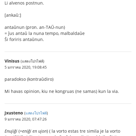
Li alvenos postnun.
[ankaŭ:]
antaŭnun (pron. an-TAŬ-nun)
= ĵus antaŭ la nuna tempo, malbaldaŭe
Ŝi foriris antaŭnun.
Vinisus
(แสดงโปรไฟล์)
5 มกราคม 2020, 19:08:45
paradokso (kontraŭdiro)
Mi havas opinion, kiu ne kongruas (ne samas) kun la via.
Jxusteno
(
แสดงโปรไฟล์
)
9 มกราคม 2020, 07:47:26
Enujiĝi
(=
eniĝi en ujon
) ( la vorto estas tre simila je la vorto