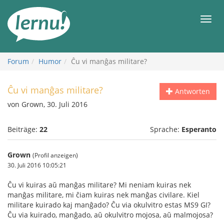
Zum
Inhalt
Men
Forum
Humor
Ĉu vi manĝas militare?
Ĉu vi manĝas militare?
Antworten
von Grown, 30. Juli 2016
Beiträge:
22
Sprache:
Esperanto
Grown
(Profil anzeigen)
30. Juli 2016 10:05:21
Ĉu vi kuiras aŭ manĝas militare? Mi neniam kuiras nek
manĝas militare, mi ĉiam kuiras nek manĝas civilare. Kiel
militare kuirado kaj manĝado? Ĉu via okulvitro estas MS9 GI?
Ĉu via kuirado, manĝado, aŭ okulvitro mojosa, aŭ malmojosa?