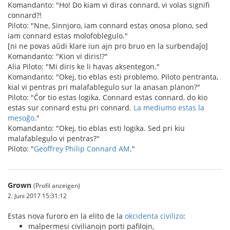
Komandanto: "Ho! Do kiam vi diras connard, vi volas signifi
connard?!
Piloto: "Nne, Sinnjoro, iam connard estas onosa plono, sed
iam connard estas molofoblegulo."
[ni ne povas aŭdi klare iun ajn pro bruo en la surbendaĵo]
Komandanto: "Kion vi diris!?"
Alia Piloto: "Mi diris ke li havas aksentegon."
Komandanto: "Okej, tio eblas esti problemo. Piloto pentranta,
kial vi pentras pri malafablegulo sur la anasan planon?"
Piloto: "Ĉor tio estas logika. Connard estas connard, do kio
estas sur connard estu pri connard.
La mediumo estas la
mesoĝo
."
Komandanto: "Okej, tio eblas esti logika. Sed pri kiu
malafablegulo vi pentras?"
Piloto: "
Geoffrey Philip Connard AM
."
Grown
(Profil anzeigen)
2. Juni 2017 15:31:12
Estas nova furoro en la elito de la
okcidenta civilizo
:
malpermesi civilianojn porti pafilojn,