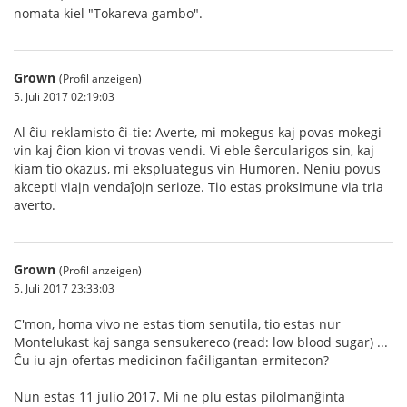
nomata kiel "Tokareva gambo".
Grown
(Profil anzeigen)
5. Juli 2017 02:19:03
Al ĉiu reklamisto ĉi-tie: Averte, mi mokegus kaj povas mokegi
vin kaj ĉion kion vi trovas vendi. Vi eble ŝercularigos sin, kaj
kiam tio okazus, mi ekspluategus vin Humoren. Neniu povus
akcepti viajn vendaĵojn serioze. Tio estas proksimune via tria
averto.
Grown
(Profil anzeigen)
5. Juli 2017 23:33:03
C'mon, homa vivo ne estas tiom senutila, tio estas nur
Montelukast kaj sanga sensukereco (read: low blood sugar) ...
Ĉu iu ajn ofertas medicinon faĉiligantan ermitecon?
Nun estas 11 julio 2017. Mi ne plu estas pilolmanĝinta