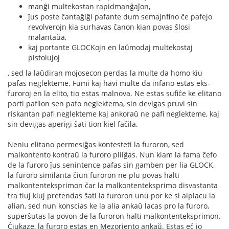
manĝi multekostan rapidmanĝaĵon,
ĵus poste ĉantaĝiĝi pafante dum semajnfino ĉe pafejo
revolverojn kia surhavas ĉanon kian povas ŝlosi
malantaŭa,
kaj portante GLOCKojn en laŭmodaj multekostaj
pistolujoj
, sed la laŭdiran mojosecon perdas la multe da homo kiu
pafas neglekteme. Fumi kaj havi multe da infano estas eks-
furoroj en la elito, tio estas malnova. Ne estas sufiĉe ke elitano
porti pafilon sen pafo neglektema, sin devigas pruvi sin
riskantan pafi neglekteme kaj ankoraŭ ne pafi neglekteme, kaj
sin devigas aperigi ŝati tion kiel faĉila.
Neniu elitano permesiĝas kontesteti la furoron, sed
malkontento kontraŭ la furoro pliiĝas. Nun kiam la fama ĉefo
de la furoro ĵus senintence pafas sin gamben per lia GLOCK,
la furoro similanta ĉiun furoron ne plu povas halti
malkontenteksprimon ĉar la malkontenteksprimo disvastanta
tra tiuj kiuj pretendas ŝati la furoron unu por ke si alplacu la
alian, sed nun konscias ke la alia ankaŭ lacas pro la furoro,
superŝutas la povon de la furoron halti malkontenteksprimon.
Ĉiukaze, la furoro estas en Mezoriento ankaŭ. Estas eĉ io