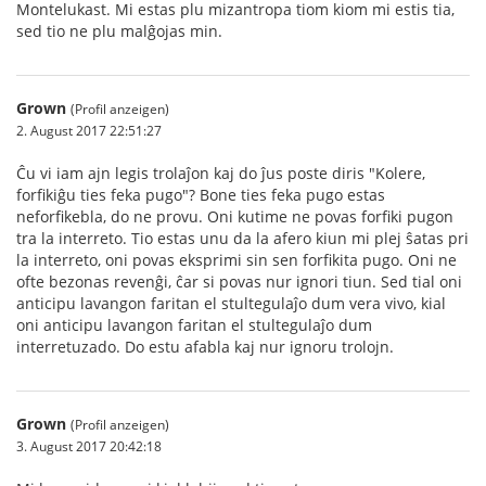
Montelukast. Mi estas plu mizantropa tiom kiom mi estis tia,
sed tio ne plu malĝojas min.
Grown
(Profil anzeigen)
2. August 2017 22:51:27
Ĉu vi iam ajn legis trolaĵon kaj do ĵus poste diris "Kolere,
forfikiĝu ties feka pugo"? Bone ties feka pugo estas
neforfikebla, do ne provu. Oni kutime ne povas forfiki pugon
tra la interreto. Tio estas unu da la afero kiun mi plej ŝatas pri
la interreto, oni povas eksprimi sin sen forfikita pugo. Oni ne
ofte bezonas revenĝi, ĉar si povas nur ignori tiun. Sed tial oni
anticipu lavangon faritan el stultegulaĵo dum vera vivo, kial
oni anticipu lavangon faritan el stultegulaĵo dum
interretuzado. Do estu afabla kaj nur ignoru trolojn.
Grown
(Profil anzeigen)
3. August 2017 20:42:18