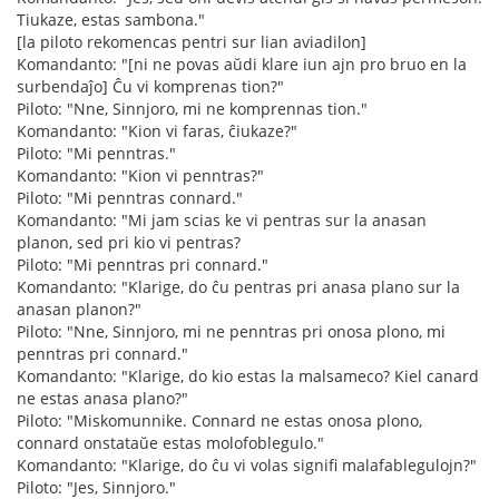
Tiukaze, estas sambona."
[la piloto rekomencas pentri sur lian aviadilon]
Komandanto: "[ni ne povas aŭdi klare iun ajn pro bruo en la
surbendaĵo] Ĉu vi komprenas tion?"
Piloto: "Nne, Sinnjoro, mi ne komprennas tion."
Komandanto: "Kion vi faras, ĉiukaze?"
Piloto: "Mi penntras."
Komandanto: "Kion vi penntras?"
Piloto: "Mi penntras connard."
Komandanto: "Mi jam scias ke vi pentras sur la anasan
planon, sed pri kio vi pentras?
Piloto: "Mi penntras pri connard."
Komandanto: "Klarige, do ĉu pentras pri anasa plano sur la
anasan planon?"
Piloto: "Nne, Sinnjoro, mi ne penntras pri onosa plono, mi
penntras pri connard."
Komandanto: "Klarige, do kio estas la malsameco? Kiel canard
ne estas anasa plano?"
Piloto: "Miskomunnike. Connard ne estas onosa plono,
connard onstataŭe estas molofoblegulo."
Komandanto: "Klarige, do ĉu vi volas signifi malafablegulojn?"
Piloto: "Jes, Sinnjoro."