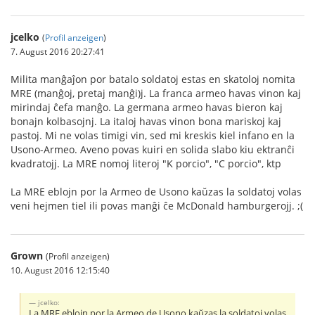
jcelko
(
Profil anzeigen
)
7. August 2016 20:27:41
Milita manĝaĵon por batalo soldatoj estas en skatoloj nomita
MRE (manĝoj, pretaj manĝi)j. La franca armeo havas vinon kaj
mirindaj ĉefa manĝo. La germana armeo havas bieron kaj
bonajn kolbasojnj. La italoj havas vinon bona mariskoj kaj
pastoj. Mi ne volas timigi vin, sed mi kreskis kiel infano en la
Usono-Armeo. Aveno povas kuiri en solida slabo kiu ektranĉi
kvadratojj. La MRE nomoj literoj "K porcio", "C porcio", ktp
La MRE eblojn por la Armeo de Usono kaŭzas la soldatoj volas
veni hejmen tiel ili povas manĝi ĉe McDonald hamburgerojj. ;(
Grown
(Profil anzeigen)
10. August 2016 12:15:40
jcelko:
La MRE eblojn por la Armeo de Usono kaŭzas la soldatoj volas