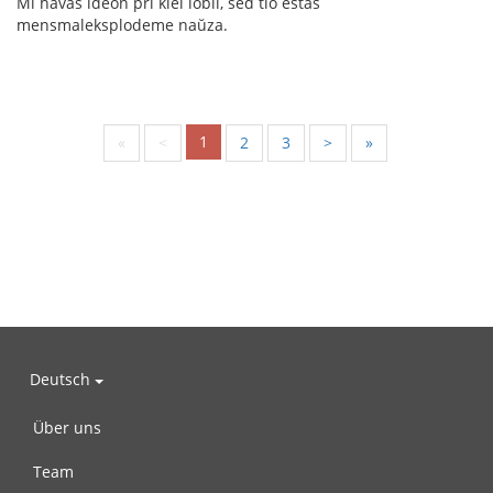
Mi havas ideon pri kiel lobii, sed tio estas
mensmaleksplodeme naŭza.
1
«
<
2
3
>
»
Deutsch
Über uns
Team