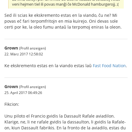
veni hejmen tiel ili povas manĝi ĉe McDonald hamburgerojj. ;(
Sed ili scias ke ekskremento estas en la viando, ĉu ne? Mi
povas eĉ fari terpomfritojn en mia kuirejo. Oni devas sole
certi por ke, la oleo fumu antaŭ la terpomoj eniras la oleon.
Grown
(Profil anzeigen)
22. März 2017 12:58:02
Ke ekskremento estas en la viando estas laŭ
Fast Food Nation
.
Grown
(Profil anzeigen)
25. April 2017 06:49:26
Fikcion:
Unu piloto el Francio gvidis la Dassault Rafale aviadilon.
Klarige, ne, li ne rafale gvidis la dassaulton, li gvidis la Rafale-
on, kiun Dassault fabrikis. En la fronto de la aviadilo, estas du