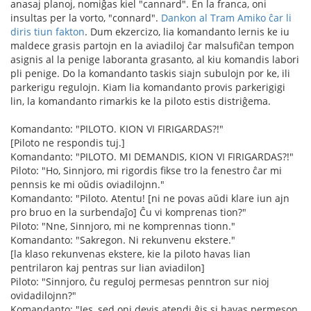
anasaj planoj, nomiĝas kiel "cannard". En la franca, oni
insultas per la vorto, "connard".
Dankon al Tram Amiko ĉar li
diris tiun fakton
. Dum ekzercizo, lia komandanto lernis ke iu
maldece grasis partojn en la aviadiloj ĉar malsufiĉan tempon
asignis al la penige laboranta grasanto, al kiu komandis labori
pli penige. Do la komandanto taskis siajn subulojn por ke, ili
parkerigu regulojn. Kiam lia komandanto provis parkerigigi
lin, la komandanto rimarkis ke la piloto estis distriĝema.
Komandanto: "PILOTO. KION VI FIRIGARDAS?!"
[Piloto ne respondis tuj.]
Komandanto: "PILOTO. MI DEMANDIS, KION VI FIRIGARDAS?!"
Piloto: "Ho, Sinnjoro, mi rigordis fikse tro la fenestro ĉar mi
pennsis ke mi oŭdis oviadilojnn."
Komandanto: "Piloto. Atentu! [ni ne povas aŭdi klare iun ajn
pro bruo en la surbendaĵo] Ĉu vi komprenas tion?"
Piloto: "Nne, Sinnjoro, mi ne komprennas tionn."
Komandanto: "Sakregon. Ni rekunvenu ekstere."
[la klaso rekunvenas ekstere, kie la piloto havas lian
pentrilaron kaj pentras sur lian aviadilon]
Piloto: "Sinnjoro, ĉu reguloj permesas penntron sur nioj
ovidadilojnn?"
Komandanto: "Jes, sed oni devis atendi ĝis si havas permeson.