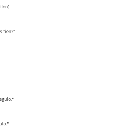
ilon]
s tion?"
egulo."
ulo."