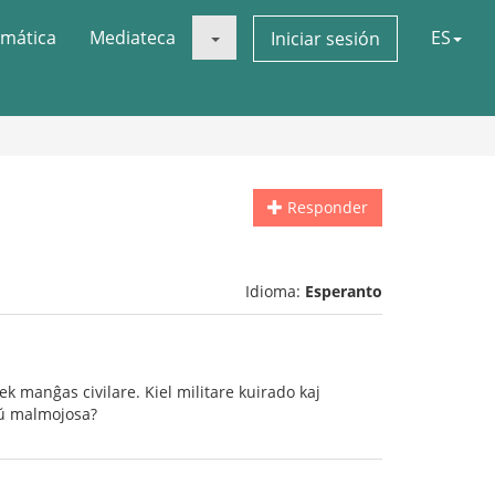
mática
Mediateca
ES
Iniciar sesión
Responder
Idioma:
Esperanto
k manĝas civilare. Kiel militare kuirado kaj
aŭ malmojosa?