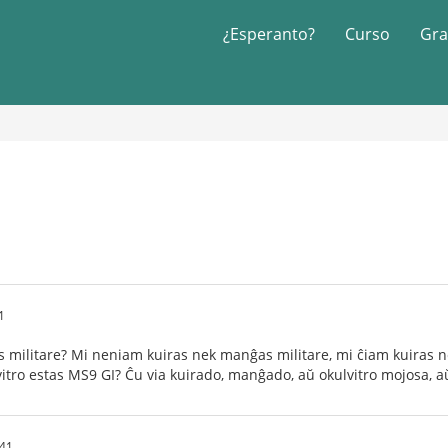
¿Esperanto?
Curso
Gra
1
 militare? Mi neniam kuiras nek manĝas militare, mi ĉiam kuiras ne
itro estas MS9 GI? Ĉu via kuirado, manĝado, aŭ okulvitro mojosa, 
:41