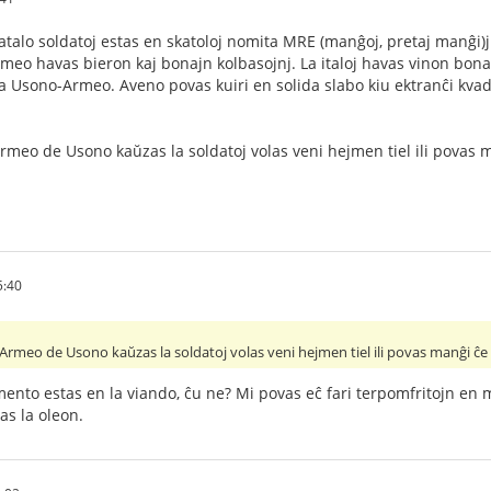
talo soldatoj estas en skatoloj nomita MRE (manĝoj, pretaj manĝi)j
o havas bieron kaj bonajn kolbasojnj. La italoj havas vinon bona m
la Usono-Armeo. Aveno povas kuiri en solida slabo kiu ektranĉi kvadr
rmeo de Usono kaŭzas la soldatoj volas veni hejmen tiel ili povas
5:40
 Armeo de Usono kaŭzas la soldatoj volas veni hejmen tiel ili povas manĝi ĉ
mento estas en la viando, ĉu ne? Mi povas eĉ fari terpomfritojn en m
as la oleon.