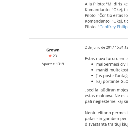
Alia Piloto: "Mi diris 
Komandanto: "Okej, tio
Piloto: "Ĉor tio estas
Komandanto: "Okej, tio
Piloto: "
Geoffrey Phil
2 de junio de 2017 15:31:1
Grown
23
Estas nova furoro en la
Aportes: 1319
malpermesi civili
manĝi multekos
ĵus poste ĉantaĝ
kaj portante GLO
, sed la laŭdiran mojo
estas malnova. Ne esta
pafi neglekteme, kaj sin
Neniu elitano permesiĝ
pafas sin gamben per 
disvastanta tra tiuj ki