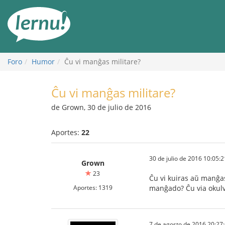
Contenido
Foro
Humor
Ĉu vi manĝas militare?
Ĉu vi manĝas militare?
de Grown, 30 de julio de 2016
Aportes:
22
30 de julio de 2016 10:05:2
Grown
23
Ĉu vi kuiras aŭ manĝas
Aportes: 1319
manĝado? Ĉu via okulv
7 de agosto de 2016 20:27