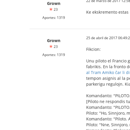
22 de marzo de 2017 12:58
Grown
23
Ke ekskremento estas 
Aportes: 1319
25 de abril de 2017 06:49:
Grown
23
Fikcion:
Aportes: 1319
Unu piloto el Francio gv
fabrikis. En la fronto 
al Tram Amiko ĉar li di
tempon asignis al la p
parkerigu regulojn. Ki
Komandanto: "PILOTO.
[Piloto ne respondis tu
Komandanto: "PILOTO.
Piloto: "Ho, Sinnjoro, 
Komandanto: "Piloto. A
Piloto: "Nne, Sinnjoro