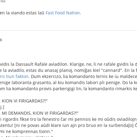
:02
en la viando estas laŭ
Fast Food Nation
.
26
idis la Dassault Rafale aviadilon. Klarige, ne, li ne rafale gvidis la 
de la aviadilo, estas du anasaj planoj, nomiĝas kiel "cannard". En la 
ris tiun fakton
. Dum ekzercizo, lia komandanto lernis ke iu maldece 
enige laboranta grasanto, al kiu komandis labori pli penige. Do la k
am lia komandanto provis parkerigigi lin, la komandanto rimarkis ke 
 KION VI FIRIGARDAS?!"
j.]
 MI DEMANDIS, KION VI FIRIGARDAS?!"
mi rigordis fikse tro la fenestro ĉar mi pennsis ke mi oŭdis oviadilojn
tentu! [ni ne povas aŭdi klare iun ajn pro bruo en la surbendaĵo] 
, mi ne komprennas tionn."