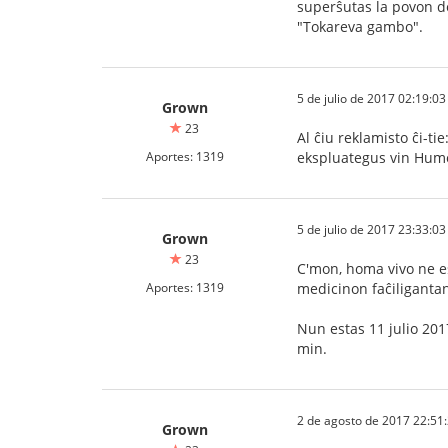
superŝutas la povon de
"Tokareva gambo".
5 de julio de 2017 02:19:03
Grown
23
Al ĉiu reklamisto ĉi-ti
Aportes: 1319
ekspluategus vin Humor
5 de julio de 2017 23:33:03
Grown
23
C'mon, homa vivo ne es
Aportes: 1319
medicinon faĉiliganta
Nun estas 11 julio 201
min.
2 de agosto de 2017 22:51
Grown