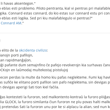
ke li havas aksentegon."
 eblas esti problemo. Piloto pentranta, kial vi pentras pri malafab
 logika. Connard estas connard, do kio estas sur connard estu pri co
 eblas esti logika. Sed pri kiu malafablegulo vi pentras?"
ip Connard AM
."
2
 elito de la
okcidenta civilizo
:
anojn porti pafilojn,
tan rapidmanĝaĵon,
iĝi pafante dum semajnfino ĉe pafejo revolverojn kia surhavas ĉan
CKojn en laŭmodaj multekostaj pistolujoj
secon perdas la multe da homo kiu pafas neglekteme. Fumi kaj havi m
s sufiĉe ke elitano porti pafilon sen pafo neglektema, sin devigas 
 devigas aperigi ŝati tion kiel faĉila.
as kontesteti la furoron, sed malkontento kontraŭ la furoro pliiĝa
lia GLOCK, la furoro similanta ĉiun furoron ne plu povas halti ma
uj pretendas ŝati la furoron unu por ke si alplacu la alian, sed nun k