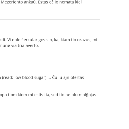
 Mezoriento ankaŭ. Estas eĉ io nomata kiel
di. Vi eble ŝercularigos sin, kaj kiam tio okazus, mi
une via tria averto.
read: low blood sugar) ... Ĉu iu ajn ofertas
pa tiom kiom mi estis tia, sed tio ne plu malĝojas