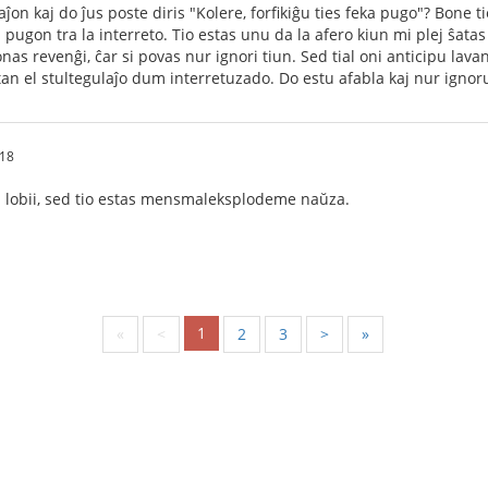
laĵon kaj do ĵus poste diris "Kolere, forfikiĝu ties feka pugo"? Bone 
 pugon tra la interreto. Tio estas unu da la afero kiun mi plej ŝatas 
as revenĝi, ĉar si povas nur ignori tiun. Sed tial oni anticipu lavan
tan el stultegulaĵo dum interretuzado. Do estu afabla kaj nur ignoru
:18
l lobii, sed tio estas mensmaleksplodeme naŭza.
1
«
<
2
3
>
»