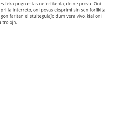
ties feka pugo estas neforfikebla, do ne provu. Oni
pri la interreto, oni povas eksprimi sin sen forfikita
gon faritan el stultegulaĵo dum vera vivo, kial oni
 trolojn.