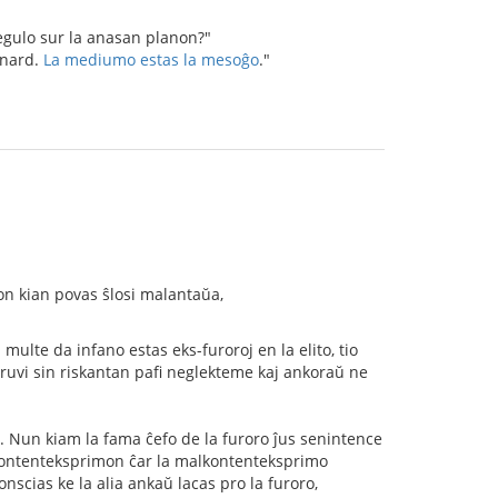
legulo sur la anasan planon?"
nnard.
La mediumo estas la mesoĝo
."
on kian povas ŝlosi malantaŭa,
ulte da infano estas eks-furoroj en la elito, tio
pruvi sin riskantan pafi neglekteme kaj ankoraŭ ne
s. Nun kiam la fama ĉefo de la furoro ĵus senintence
lkontenteksprimon ĉar la malkontenteksprimo
onscias ke la alia ankaŭ lacas pro la furoro,