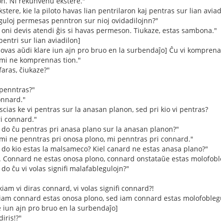
n. Ni rekunvenu ekstere."
stere, kie la piloto havas lian pentrilaron kaj pentras sur lian aviad
reguloj permesas penntron sur nioj ovidadilojnn?"
 oni devis atendi ĝis si havas permeson. Tiukaze, estas sambona."
entri sur lian aviadilon]
ovas aŭdi klare iun ajn pro bruo en la surbendaĵo] Ĉu vi komprena
, mi ne komprennas tion."
aras, ĉiukaze?"
penntras?"
onnard."
ias ke vi pentras sur la anasan planon, sed pri kio vi pentras?
ri connard."
 do ĉu pentras pri anasa plano sur la anasan planon?"
, mi ne penntras pri onosa plono, mi penntras pri connard."
 do kio estas la malsameco? Kiel canard ne estas anasa plano?"
. Connard ne estas onosa plono, connard onstataŭe estas molofobl
do ĉu vi volas signifi malafablegulojn?"
am vi diras connard, vi volas signifi connard?!
, iam connard estas onosa plono, sed iam connard estas molofobleg
e iun ajn pro bruo en la surbendaĵo]
iris!?"