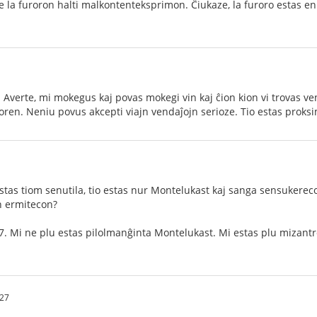
 la furoron halti malkontenteksprimon. Ĉiukaze, la furoro estas en
e: Averte, mi mokegus kaj povas mokegi vin kaj ĉion kion vi trovas ven
en. Neniu povus akcepti viajn vendaĵojn serioze. Tio estas proksim
tas tiom senutila, tio estas nur Montelukast kaj sanga sensukereco (
n ermitecon?
7. Mi ne plu estas pilolmanĝinta Montelukast. Mi estas plu mizantro
:27