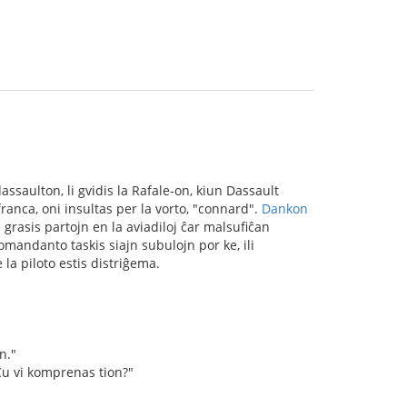
dassaulton, li gvidis la Rafale-on, kiun Dassault
franca, oni insultas per la vorto, "connard".
Dankon
grasis partojn en la aviadiloj ĉar malsufiĉan
omandanto taskis siajn subulojn por ke, ili
la piloto estis distriĝema.
n."
Ĉu vi komprenas tion?"