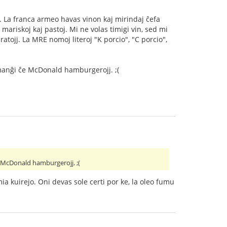
. La franca armeo havas vinon kaj mirindaj ĉefa
ariskoj kaj pastoj. Mi ne volas timigi vin, sed mi
atojj. La MRE nomoj literoj "K porcio", "C porcio",
 manĝi ĉe McDonald hamburgerojj. ;(
e McDonald hamburgerojj. ;(
ia kuirejo. Oni devas sole certi por ke, la oleo fumu