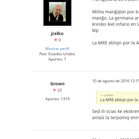
Milita manĝaĵon por ba
manĝo. La germana arme
kreskis kiel infano en 
ktp
jcelko
0
La MRE eblojn por la A
Mostrar perfil
País: Estados Unidos
Aportes: 7
10 de agosto de 2016 12:1
Grown
23
jcelko:
Aportes: 1319
La MRE eblojn por la
Sed ili scias ke ekskre
antaŭ la terpomoj enir