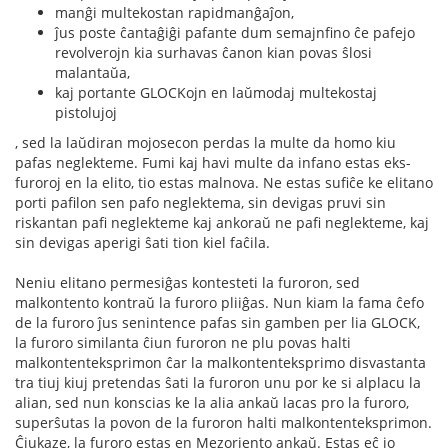
manĝi multekostan rapidmanĝaĵon,
ĵus poste ĉantaĝiĝi pafante dum semajnfino ĉe pafejo
revolverojn kia surhavas ĉanon kian povas ŝlosi
malantaŭa,
kaj portante GLOCKojn en laŭmodaj multekostaj
pistolujoj
, sed la laŭdiran mojosecon perdas la multe da homo kiu
pafas neglekteme. Fumi kaj havi multe da infano estas eks-
furoroj en la elito, tio estas malnova. Ne estas sufiĉe ke elitano
porti pafilon sen pafo neglektema, sin devigas pruvi sin
riskantan pafi neglekteme kaj ankoraŭ ne pafi neglekteme, kaj
sin devigas aperigi ŝati tion kiel faĉila.
Neniu elitano permesiĝas kontesteti la furoron, sed
malkontento kontraŭ la furoro pliiĝas. Nun kiam la fama ĉefo
de la furoro ĵus senintence pafas sin gamben per lia GLOCK,
la furoro similanta ĉiun furoron ne plu povas halti
malkontenteksprimon ĉar la malkontenteksprimo disvastanta
tra tiuj kiuj pretendas ŝati la furoron unu por ke si alplacu la
alian, sed nun konscias ke la alia ankaŭ lacas pro la furoro,
superŝutas la povon de la furoron halti malkontenteksprimon.
Ĉiukaze, la furoro estas en Mezoriento ankaŭ. Estas eĉ io