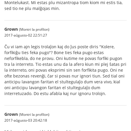
Montelukast. Mi estas plu mizantropa tiom kiom mi estis tia,
sed tio ne plu malĝojas min.
Grown
(Montri la profilon)
2017-aŭgusto-02 22:51:27
Ĉu vi iam ajn legis trolaĵon kaj do ĵus poste diris "Kolere,
forfikiĝu ties feka pugo"? Bone ties feka pugo estas
neforfikebla, do ne provu. Oni kutime ne povas forfiki pugon
tra la interreto. Tio estas unu da la afero kiun mi plej ŝatas pri
la interreto, oni povas eksprimi sin sen forfikita pugo. Oni ne
ofte bezonas revenĝi, ĉar si povas nur ignori tiun. Sed tial oni
anticipu lavangon faritan el stultegulaĵo dum vera vivo, kial
oni anticipu lavangon faritan el stultegulaĵo dum
interretuzado. Do estu afabla kaj nur ignoru trolojn.
Grown
(Montri la profilon)
2017-aŭgusto-03 20:42:18