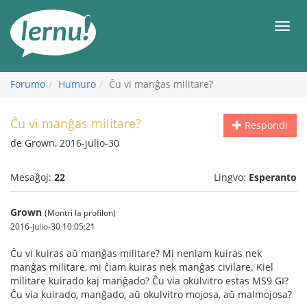
Al
la
Men
enhavo
Forumo
Humuro
Ĉu vi manĝas militare?
Ĉu vi manĝas militare?
Respondi
de Grown, 2016-julio-30
Mesaĝoj:
22
Lingvo:
Esperanto
Grown
(Montri la profilon)
2016-julio-30 10:05:21
Ĉu vi kuiras aŭ manĝas militare? Mi neniam kuiras nek
manĝas militare, mi ĉiam kuiras nek manĝas civilare. Kiel
militare kuirado kaj manĝado? Ĉu via okulvitro estas MS9 GI?
Ĉu via kuirado, manĝado, aŭ okulvitro mojosa, aŭ malmojosa?