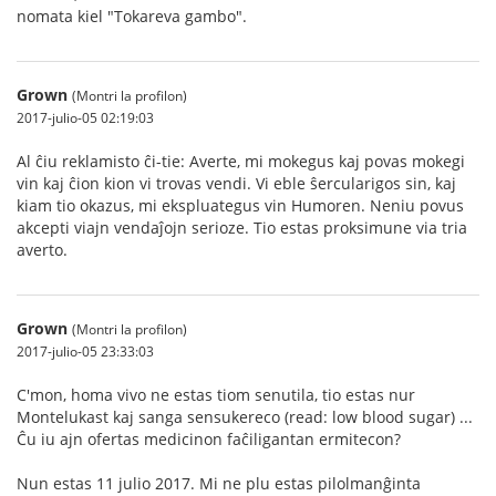
nomata kiel "Tokareva gambo".
Grown
(Montri la profilon)
2017-julio-05 02:19:03
Al ĉiu reklamisto ĉi-tie: Averte, mi mokegus kaj povas mokegi
vin kaj ĉion kion vi trovas vendi. Vi eble ŝercularigos sin, kaj
kiam tio okazus, mi ekspluategus vin Humoren. Neniu povus
akcepti viajn vendaĵojn serioze. Tio estas proksimune via tria
averto.
Grown
(Montri la profilon)
2017-julio-05 23:33:03
C'mon, homa vivo ne estas tiom senutila, tio estas nur
Montelukast kaj sanga sensukereco (read: low blood sugar) ...
Ĉu iu ajn ofertas medicinon faĉiligantan ermitecon?
Nun estas 11 julio 2017. Mi ne plu estas pilolmanĝinta