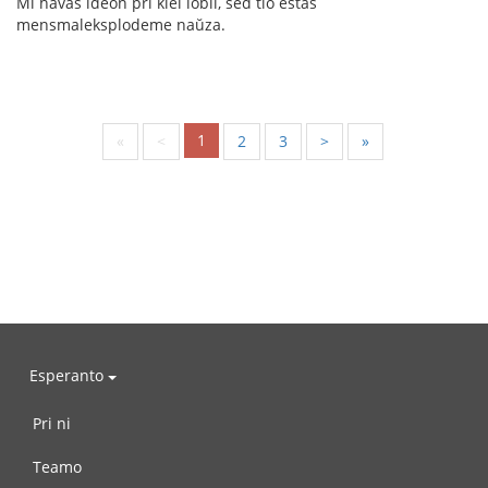
Mi havas ideon pri kiel lobii, sed tio estas
mensmaleksplodeme naŭza.
1
«
<
2
3
>
»
Esperanto
Pri ni
Teamo