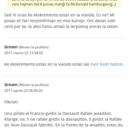
veni hejmen tiel ili povas manĝi ĉe McDonald hamburgerojj. ;(
Sed ili scias ke ekskremento estas en la viando, ĉu ne? Mi
povas eĉ fari terpomfritojn en mia kuirejo. Oni devas sole
certi por ke, la oleo fumu antaŭ la terpomoj eniras la oleon.
Grown
(Montri la profilon)
2017-marto-22 12:58:02
Ke ekskremento estas en la viando estas laŭ
Fast Food Nation
.
Grown
(Montri la profilon)
2017-aprilo-25 06:49:26
Fikcion:
Unu piloto el Francio gvidis la Dassault Rafale aviadilon.
Klarige, ne, li ne rafale gvidis la dassaulton, li gvidis la Rafale-
on, kiun Dassault fabrikis. En la fronto de la aviadilo, estas du