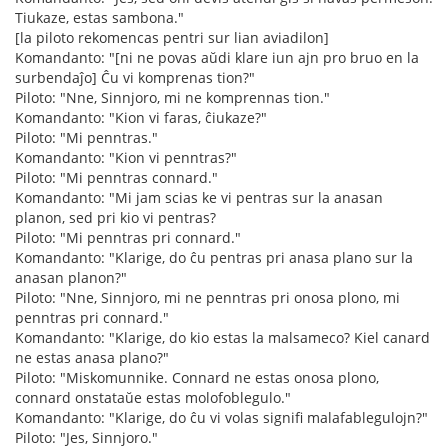
Tiukaze, estas sambona."
[la piloto rekomencas pentri sur lian aviadilon]
Komandanto: "[ni ne povas aŭdi klare iun ajn pro bruo en la
surbendaĵo] Ĉu vi komprenas tion?"
Piloto: "Nne, Sinnjoro, mi ne komprennas tion."
Komandanto: "Kion vi faras, ĉiukaze?"
Piloto: "Mi penntras."
Komandanto: "Kion vi penntras?"
Piloto: "Mi penntras connard."
Komandanto: "Mi jam scias ke vi pentras sur la anasan
planon, sed pri kio vi pentras?
Piloto: "Mi penntras pri connard."
Komandanto: "Klarige, do ĉu pentras pri anasa plano sur la
anasan planon?"
Piloto: "Nne, Sinnjoro, mi ne penntras pri onosa plono, mi
penntras pri connard."
Komandanto: "Klarige, do kio estas la malsameco? Kiel canard
ne estas anasa plano?"
Piloto: "Miskomunnike. Connard ne estas onosa plono,
connard onstataŭe estas molofoblegulo."
Komandanto: "Klarige, do ĉu vi volas signifi malafablegulojn?"
Piloto: "Jes, Sinnjoro."