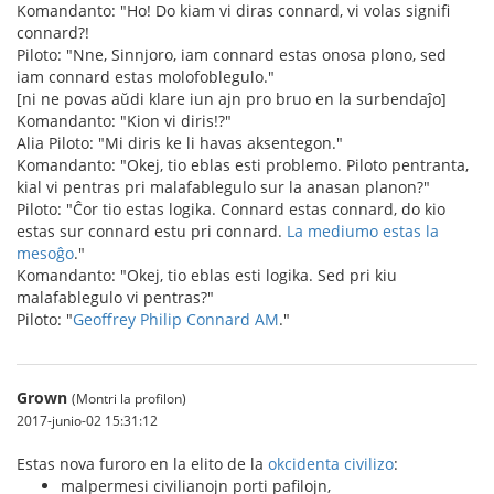
Komandanto: "Ho! Do kiam vi diras connard, vi volas signifi
connard?!
Piloto: "Nne, Sinnjoro, iam connard estas onosa plono, sed
iam connard estas molofoblegulo."
[ni ne povas aŭdi klare iun ajn pro bruo en la surbendaĵo]
Komandanto: "Kion vi diris!?"
Alia Piloto: "Mi diris ke li havas aksentegon."
Komandanto: "Okej, tio eblas esti problemo. Piloto pentranta,
kial vi pentras pri malafablegulo sur la anasan planon?"
Piloto: "Ĉor tio estas logika. Connard estas connard, do kio
estas sur connard estu pri connard.
La mediumo estas la
mesoĝo
."
Komandanto: "Okej, tio eblas esti logika. Sed pri kiu
malafablegulo vi pentras?"
Piloto: "
Geoffrey Philip Connard AM
."
Grown
(Montri la profilon)
2017-junio-02 15:31:12
Estas nova furoro en la elito de la
okcidenta civilizo
:
malpermesi civilianojn porti pafilojn,