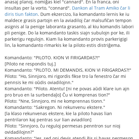
anasaj planoj, nomiĝas kiel "cannard". En la franca, oni
insultas per la vorto, "connard".
Dankon al Tram Amiko ĉar li
diris tiun fakton
. Dum ekzercizo, lia komandanto lernis ke iu
maldece grasis partojn en la aviadiloj ĉar malsufiĉan tempon
asignis al la penige laboranta grasanto, al kiu komandis labori
pli penige. Do la komandanto taskis siajn subulojn por ke, ili
parkerigu regulojn. Kiam lia komandanto provis parkerigigi
lin, la komandanto rimarkis ke la piloto estis distriĝema.
Komandanto: "PILOTO. KION VI FIRIGARDAS?!"
[Piloto ne respondis tuj.]
Komandanto: "PILOTO. MI DEMANDIS, KION VI FIRIGARDAS?!"
Piloto: "Ho, Sinnjoro, mi rigordis fikse tro la fenestro ĉar mi
pennsis ke mi oŭdis oviadilojnn."
Komandanto: "Piloto. Atentu! [ni ne povas aŭdi klare iun ajn
pro bruo en la surbendaĵo] Ĉu vi komprenas tion?"
Piloto: "Nne, Sinnjoro, mi ne komprennas tionn."
Komandanto: "Sakregon. Ni rekunvenu ekstere."
[la klaso rekunvenas ekstere, kie la piloto havas lian
pentrilaron kaj pentras sur lian aviadilon]
Piloto: "Sinnjoro, ĉu reguloj permesas penntron sur nioj
ovidadilojnn?"
Komandanto: "Jes, sed oni devis atendi ĝis si havas permeson.