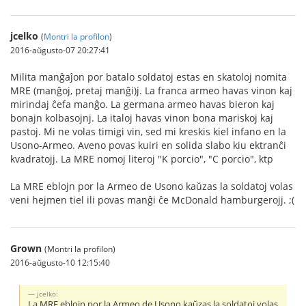
jcelko
(
Montri la profilon
)
2016-aŭgusto-07 20:27:41
Milita manĝaĵon por batalo soldatoj estas en skatoloj nomita
MRE (manĝoj, pretaj manĝi)j. La franca armeo havas vinon kaj
mirindaj ĉefa manĝo. La germana armeo havas bieron kaj
bonajn kolbasojnj. La italoj havas vinon bona mariskoj kaj
pastoj. Mi ne volas timigi vin, sed mi kreskis kiel infano en la
Usono-Armeo. Aveno povas kuiri en solida slabo kiu ektranĉi
kvadratojj. La MRE nomoj literoj "K porcio", "C porcio", ktp
La MRE eblojn por la Armeo de Usono kaŭzas la soldatoj volas
veni hejmen tiel ili povas manĝi ĉe McDonald hamburgerojj. ;(
Grown
(Montri la profilon)
2016-aŭgusto-10 12:15:40
jcelko:
La MRE eblojn por la Armeo de Usono kaŭzas la soldatoj volas