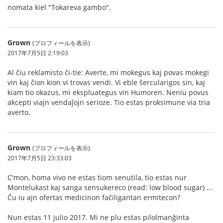
nomata kiel "Tokareva gambo".
Grown
(プロフィールを表示)
2017年7月5日 2:19:03
Al ĉiu reklamisto ĉi-tie: Averte, mi mokegus kaj povas mokegi
vin kaj ĉion kion vi trovas vendi. Vi eble ŝercularigos sin, kaj
kiam tio okazus, mi ekspluategus vin Humoren. Neniu povus
akcepti viajn vendaĵojn serioze. Tio estas proksimune via tria
averto.
Grown
(プロフィールを表示)
2017年7月5日 23:33:03
C'mon, homa vivo ne estas tiom senutila, tio estas nur
Montelukast kaj sanga sensukereco (read: low blood sugar) ...
Ĉu iu ajn ofertas medicinon faĉiligantan ermitecon?
Nun estas 11 julio 2017. Mi ne plu estas pilolmanĝinta