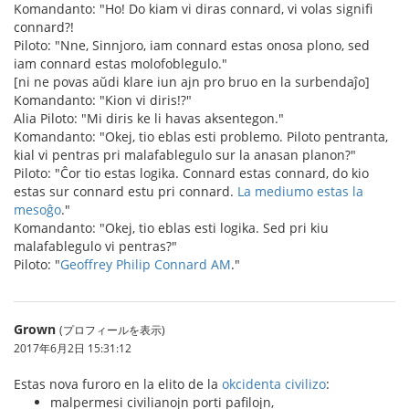
Komandanto: "Ho! Do kiam vi diras connard, vi volas signifi
connard?!
Piloto: "Nne, Sinnjoro, iam connard estas onosa plono, sed
iam connard estas molofoblegulo."
[ni ne povas aŭdi klare iun ajn pro bruo en la surbendaĵo]
Komandanto: "Kion vi diris!?"
Alia Piloto: "Mi diris ke li havas aksentegon."
Komandanto: "Okej, tio eblas esti problemo. Piloto pentranta,
kial vi pentras pri malafablegulo sur la anasan planon?"
Piloto: "Ĉor tio estas logika. Connard estas connard, do kio
estas sur connard estu pri connard.
La mediumo estas la
mesoĝo
."
Komandanto: "Okej, tio eblas esti logika. Sed pri kiu
malafablegulo vi pentras?"
Piloto: "
Geoffrey Philip Connard AM
."
Grown
(プロフィールを表示)
2017年6月2日 15:31:12
Estas nova furoro en la elito de la
okcidenta civilizo
:
malpermesi civilianojn porti pafilojn,