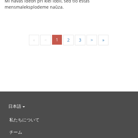
Mi havas ideon pri kiel lobii, sed tio estas
mensmaleksplodeme naŭza.
1
«
<
2
3
>
»
日本語
私たちについて
チーム