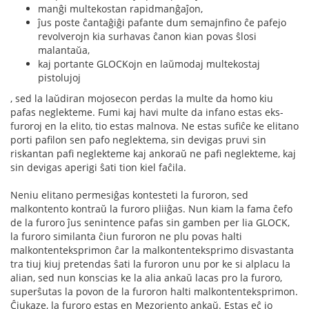
manĝi multekostan rapidmanĝaĵon,
ĵus poste ĉantaĝiĝi pafante dum semajnfino ĉe pafejo
revolverojn kia surhavas ĉanon kian povas ŝlosi
malantaŭa,
kaj portante GLOCKojn en laŭmodaj multekostaj
pistolujoj
, sed la laŭdiran mojosecon perdas la multe da homo kiu
pafas neglekteme. Fumi kaj havi multe da infano estas eks-
furoroj en la elito, tio estas malnova. Ne estas sufiĉe ke elitano
porti pafilon sen pafo neglektema, sin devigas pruvi sin
riskantan pafi neglekteme kaj ankoraŭ ne pafi neglekteme, kaj
sin devigas aperigi ŝati tion kiel faĉila.
Neniu elitano permesiĝas kontesteti la furoron, sed
malkontento kontraŭ la furoro pliiĝas. Nun kiam la fama ĉefo
de la furoro ĵus senintence pafas sin gamben per lia GLOCK,
la furoro similanta ĉiun furoron ne plu povas halti
malkontenteksprimon ĉar la malkontenteksprimo disvastanta
tra tiuj kiuj pretendas ŝati la furoron unu por ke si alplacu la
alian, sed nun konscias ke la alia ankaŭ lacas pro la furoro,
superŝutas la povon de la furoron halti malkontenteksprimon.
Ĉiukaze, la furoro estas en Mezoriento ankaŭ. Estas eĉ io