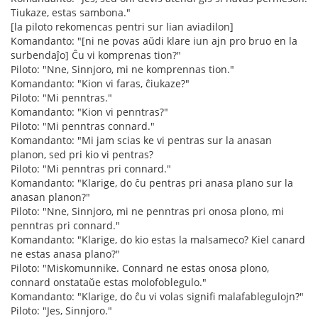
Tiukaze, estas sambona."
[la piloto rekomencas pentri sur lian aviadilon]
Komandanto: "[ni ne povas aŭdi klare iun ajn pro bruo en la
surbendaĵo] Ĉu vi komprenas tion?"
Piloto: "Nne, Sinnjoro, mi ne komprennas tion."
Komandanto: "Kion vi faras, ĉiukaze?"
Piloto: "Mi penntras."
Komandanto: "Kion vi penntras?"
Piloto: "Mi penntras connard."
Komandanto: "Mi jam scias ke vi pentras sur la anasan
planon, sed pri kio vi pentras?
Piloto: "Mi penntras pri connard."
Komandanto: "Klarige, do ĉu pentras pri anasa plano sur la
anasan planon?"
Piloto: "Nne, Sinnjoro, mi ne penntras pri onosa plono, mi
penntras pri connard."
Komandanto: "Klarige, do kio estas la malsameco? Kiel canard
ne estas anasa plano?"
Piloto: "Miskomunnike. Connard ne estas onosa plono,
connard onstataŭe estas molofoblegulo."
Komandanto: "Klarige, do ĉu vi volas signifi malafablegulojn?"
Piloto: "Jes, Sinnjoro."