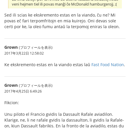
veni hejmen tiel ili povas manĝi ĉe McDonald hamburgerojj. ;(
Sed ili scias ke ekskremento estas en la viando, ĉu ne? Mi
povas eĉ fari terpomfritojn en mia kuirejo. Oni devas sole
certi por ke, la oleo fumu antaŭ la terpomoj eniras la oleon.
Grown
(プロフィールを表示)
2017年3月22日 12:58:02
Ke ekskremento estas en la viando estas laŭ
Fast Food Nation
.
Grown
(プロフィールを表示)
2017年4月25日 6:49:26
Fikcion:
Unu piloto el Francio gvidis la Dassault Rafale aviadilon.
Klarige, ne, li ne rafale gvidis la dassaulton, li gvidis la Rafale-
on, kiun Dassault fabrikis. En la fronto de la aviadilo, estas du