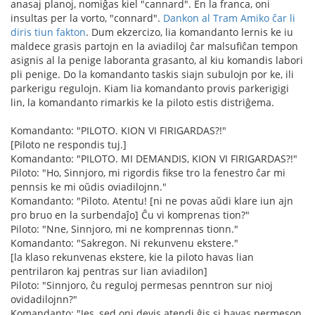
anasaj planoj, nomiĝas kiel "cannard". En la franca, oni
insultas per la vorto, "connard".
Dankon al Tram Amiko ĉar li
diris tiun fakton
. Dum ekzercizo, lia komandanto lernis ke iu
maldece grasis partojn en la aviadiloj ĉar malsufiĉan tempon
asignis al la penige laboranta grasanto, al kiu komandis labori
pli penige. Do la komandanto taskis siajn subulojn por ke, ili
parkerigu regulojn. Kiam lia komandanto provis parkerigigi
lin, la komandanto rimarkis ke la piloto estis distriĝema.
Komandanto: "PILOTO. KION VI FIRIGARDAS?!"
[Piloto ne respondis tuj.]
Komandanto: "PILOTO. MI DEMANDIS, KION VI FIRIGARDAS?!"
Piloto: "Ho, Sinnjoro, mi rigordis fikse tro la fenestro ĉar mi
pennsis ke mi oŭdis oviadilojnn."
Komandanto: "Piloto. Atentu! [ni ne povas aŭdi klare iun ajn
pro bruo en la surbendaĵo] Ĉu vi komprenas tion?"
Piloto: "Nne, Sinnjoro, mi ne komprennas tionn."
Komandanto: "Sakregon. Ni rekunvenu ekstere."
[la klaso rekunvenas ekstere, kie la piloto havas lian
pentrilaron kaj pentras sur lian aviadilon]
Piloto: "Sinnjoro, ĉu reguloj permesas penntron sur nioj
ovidadilojnn?"
Komandanto: "Jes, sed oni devis atendi ĝis si havas permeson.