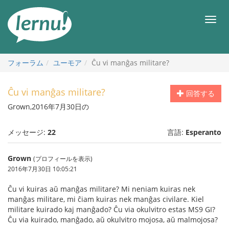
目
次
メ
へ
ニ
ュ
ー
フォーラム
ユーモア
Ĉu vi manĝas militare?
Ĉu vi manĝas militare?
回答する
Grown,2016年7月30日の
メッセージ:
22
言語:
Esperanto
Grown
(プロフィールを表示)
2016年7月30日 10:05:21
Ĉu vi kuiras aŭ manĝas militare? Mi neniam kuiras nek
manĝas militare, mi ĉiam kuiras nek manĝas civilare. Kiel
militare kuirado kaj manĝado? Ĉu via okulvitro estas MS9 GI?
Ĉu via kuirado, manĝado, aŭ okulvitro mojosa, aŭ malmojosa?