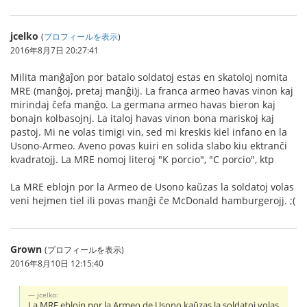
jcelko
(
プロフィールを表示
)
2016年8月7日 20:27:41
Milita manĝaĵon por batalo soldatoj estas en skatoloj nomita
MRE (manĝoj, pretaj manĝi)j. La franca armeo havas vinon kaj
mirindaj ĉefa manĝo. La germana armeo havas bieron kaj
bonajn kolbasojnj. La italoj havas vinon bona mariskoj kaj
pastoj. Mi ne volas timigi vin, sed mi kreskis kiel infano en la
Usono-Armeo. Aveno povas kuiri en solida slabo kiu ektranĉi
kvadratojj. La MRE nomoj literoj "K porcio", "C porcio", ktp
La MRE eblojn por la Armeo de Usono kaŭzas la soldatoj volas
veni hejmen tiel ili povas manĝi ĉe McDonald hamburgerojj. ;(
Grown
(プロフィールを表示)
2016年8月10日 12:15:40
jcelko:
La MRE eblojn por la Armeo de Usono kaŭzas la soldatoj volas