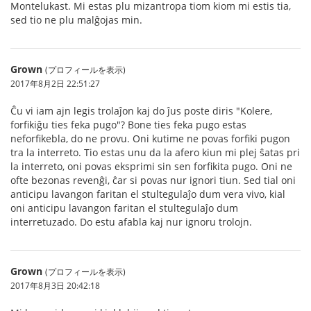
Montelukast. Mi estas plu mizantropa tiom kiom mi estis tia,
sed tio ne plu malĝojas min.
Grown
(プロフィールを表示)
2017年8月2日 22:51:27
Ĉu vi iam ajn legis trolaĵon kaj do ĵus poste diris "Kolere,
forfikiĝu ties feka pugo"? Bone ties feka pugo estas
neforfikebla, do ne provu. Oni kutime ne povas forfiki pugon
tra la interreto. Tio estas unu da la afero kiun mi plej ŝatas pri
la interreto, oni povas eksprimi sin sen forfikita pugo. Oni ne
ofte bezonas revenĝi, ĉar si povas nur ignori tiun. Sed tial oni
anticipu lavangon faritan el stultegulaĵo dum vera vivo, kial
oni anticipu lavangon faritan el stultegulaĵo dum
interretuzado. Do estu afabla kaj nur ignoru trolojn.
Grown
(プロフィールを表示)
2017年8月3日 20:42:18