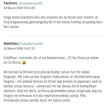
Taciturn_
(
Tunjukkan profil
)
24 Maret 2008 18.53.06
Urga estas bastono kiu oni enpikis en la teron por montri al
ĉiuj trapasantaj gemongoloj ke ĉi tie estas homoj ocupataj kun
fari amon .
Matthieu
(
Tunjukkan profil
)
24 Maret 2008 19.47.52
Coldfear: normale, ke vi ne komprenas... Ĉi tiu frazo ja estas
en la finna.
Mi lernas la finnan pro pluraj kialoj: unue ĉar mi ŝatas
lingvojn. Mi volis provi lingvon malsaman al okcidenteŭropaj
lingvoj – mi ankaŭ lernas la ĉinan kaj provis la japanan, sed la
skribo estas terura – almenaŭ mi ne devas lerni komplikan
skribon. Kiel mi diris, la finna gramatiko estas originala, kaj tiu
lingvo ne enhavas tro da neprononceblaj sonoj. Plie,
Finnlando estas lando, kiun mi ŝatus viziti.