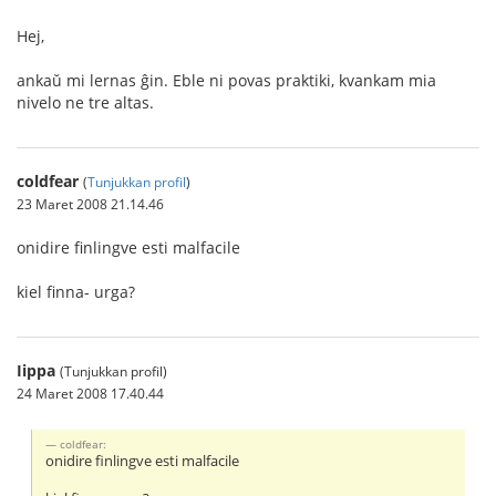
Hej,
ankaŭ mi lernas ĝin. Eble ni povas praktiki, kvankam mia
nivelo ne tre altas.
coldfear
(
Tunjukkan profil
)
23 Maret 2008 21.14.46
onidire finlingve esti malfacile
kiel finna- urga?
Iippa
(Tunjukkan profil)
24 Maret 2008 17.40.44
coldfear:
onidire finlingve esti malfacile