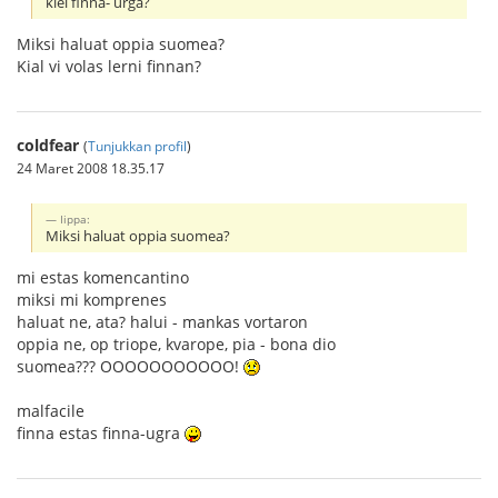
kiel finna- urga?
Miksi haluat oppia suomea?
Kial vi volas lerni finnan?
coldfear
(
Tunjukkan profil
)
24 Maret 2008 18.35.17
Iippa:
Miksi haluat oppia suomea?
mi estas komencantino
miksi mi komprenes
haluat ne, ata? halui - mankas vortaron
oppia ne, op triope, kvarope, pia - bona dio
suomea??? OOOOOOOOOOO!
malfacile
finna estas finna-ugra