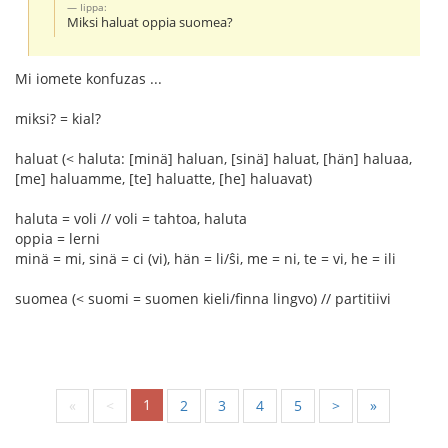
Iippa:
Miksi haluat oppia suomea?
Mi iomete konfuzas ...
miksi? = kial?
haluat (< haluta: [minä] haluan, [sinä] haluat, [hän] haluaa,
[me] haluamme, [te] haluatte, [he] haluavat)
haluta = voli // voli = tahtoa, haluta
oppia = lerni
minä = mi, sinä = ci (vi), hän = li/ŝi, me = ni, te = vi, he = ili
suomea (< suomi = suomen kieli/finna lingvo) // partitiivi
1
«
<
2
3
4
5
>
»