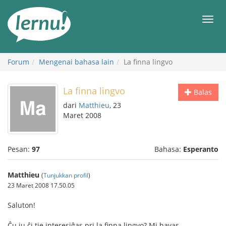
Ke
daftar
Men
isi
Forum
Mengenai bahasa lain
La finna lingvo
La finna lingvo
Balas
dari
Matthieu
, 23
Maret 2008
Pesan:
97
Bahasa:
Esperanto
Matthieu
(
Tunjukkan profil
)
23 Maret 2008 17.50.05
Saluton!
Ĉu iu ĉi tie interesiĝas pri la finna lingvo? Mi havas