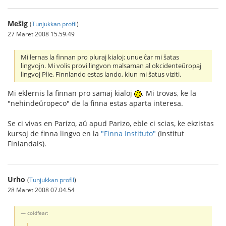
Meŝig
(
Tunjukkan profil
)
27 Maret 2008 15.59.49
Mi lernas la finnan pro pluraj kialoj: unue ĉar mi ŝatas
lingvojn. Mi volis provi lingvon malsaman al okcidenteŭropaj
lingvoj Plie, Finnlando estas lando, kiun mi ŝatus viziti.
Mi eklernis la finnan pro samaj kialoj
. Mi trovas, ke la
"nehindeŭropeco" de la finna estas aparta interesa.
Se ci vivas en Parizo, aŭ apud Parizo, eble ci scias, ke ekzistas
kursoj de finna lingvo en la
"Finna Instituto"
(Institut
Finlandais).
Urho
(
Tunjukkan profil
)
28 Maret 2008 07.04.54
coldfear: