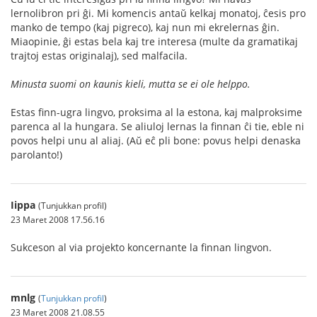
lernolibron pri ĝi. Mi komencis antaŭ kelkaj monatoj, ĉesis pro
manko de tempo (kaj pigreco), kaj nun mi ekrelernas ĝin.
Miaopinie, ĝi estas bela kaj tre interesa (multe da gramatikaj
trajtoj estas originalaj), sed malfacila.
Minusta suomi on kaunis kieli, mutta se ei ole helppo.
Estas finn-ugra lingvo, proksima al la estona, kaj malproksime
parenca al la hungara. Se aliuloj lernas la finnan ĉi tie, eble ni
povos helpi unu al aliaj. (Aŭ eĉ pli bone: povus helpi denaska
parolanto!)
Iippa
(Tunjukkan profil)
23 Maret 2008 17.56.16
Sukceson al via projekto koncernante la finnan lingvon.
mnlg
(
Tunjukkan profil
)
23 Maret 2008 21.08.55