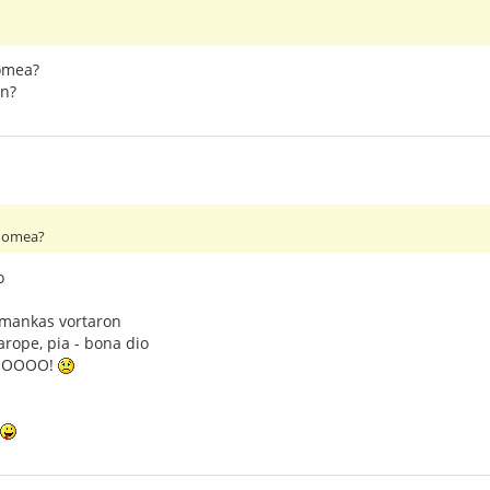
uomea?
an?
suomea?
o
- mankas vortaron
arope, pia - bona dio
OOOOO!