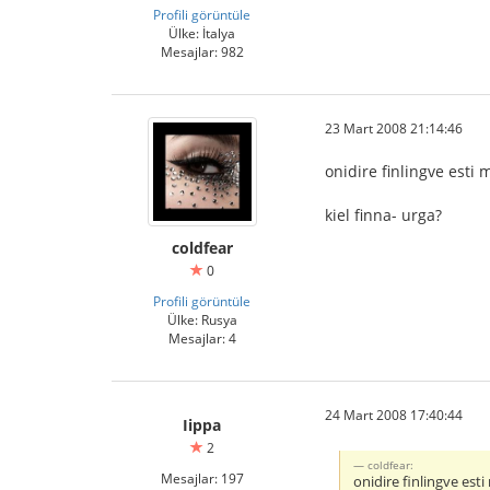
Profili görüntüle
Ülke: İtalya
Mesajlar: 982
23 Mart 2008 21:14:46
onidire finlingve esti 
kiel finna- urga?
coldfear
0
Profili görüntüle
Ülke: Rusya
Mesajlar: 4
24 Mart 2008 17:40:44
Iippa
2
coldfear:
Mesajlar: 197
onidire finlingve esti