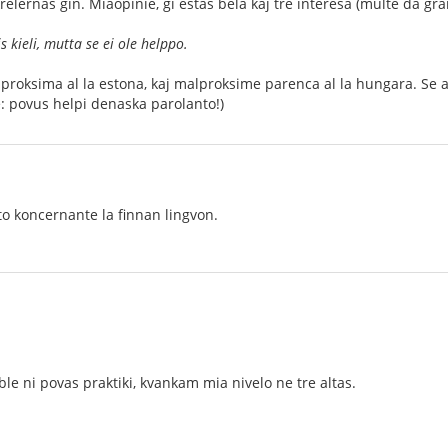
relernas ĝin. Miaopinie, ĝi estas bela kaj tre interesa (multe da gram
kieli, mutta se ei ole helppo.
 proksima al la estona, kaj malproksime parenca al la hungara. Se ali
ne: povus helpi denaska parolanto!)
to koncernante la finnan lingvon.
ble ni povas praktiki, kvankam mia nivelo ne tre altas.