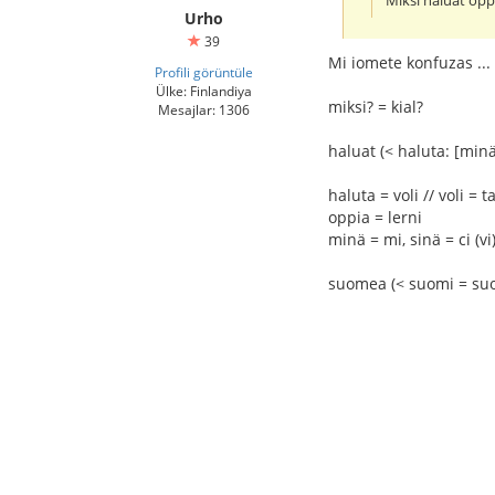
Miksi haluat op
Urho
39
Mi iomete konfuzas ...
Profili görüntüle
Ülke: Finlandiya
miksi? = kial?
Mesajlar: 1306
haluat (< haluta: [min
haluta = voli // voli = 
oppia = lerni
minä = mi, sinä = ci (vi),
suomea (< suomi = suome