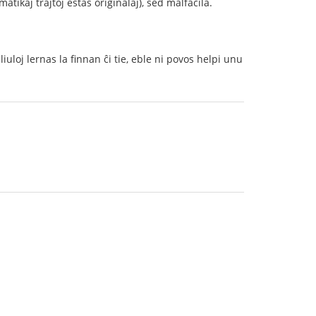
atikaj trajtoj estas originalaj), sed malfacila.
uloj lernas la finnan ĉi tie, eble ni povos helpi unu