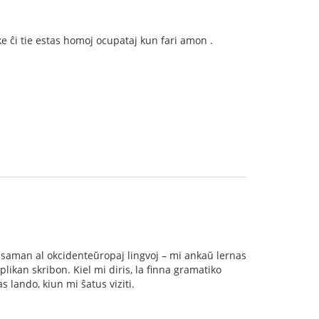
e ĉi tie estas homoj ocupataj kun fari amon .
malsaman al okcidenteŭropaj lingvoj – mi ankaŭ lernas
likan skribon. Kiel mi diris, la finna gramatiko
s lando, kiun mi ŝatus viziti.