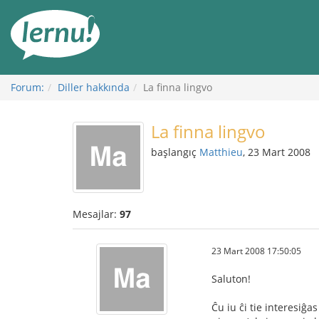
İçerik
Görüntüleme
Forum:
Diller hakkında
La finna lingvo
La finna lingvo
başlangıç
Matthieu
, 23 Mart 2008
Mesajlar:
97
23 Mart 2008 17:50:05
Saluton!
Ĉu iu ĉi tie interesiĝa