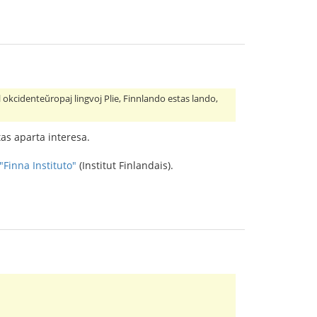
l okcidenteŭropaj lingvoj Plie, Finnlando estas lando,
tas aparta interesa.
"Finna Instituto"
(Institut Finlandais).