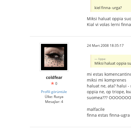
kiel finna- urga?
Miksi haluat oppia s
Kial vi volas lerni finn
24 Mart 2008 18:35:17
Iippa:
Miksi haluat oppia 
mi estas komencantin
coldfear
miksi mi komprenes
0
haluat ne, ata? halui 
oppia ne, op triope, kv
Profili görüntüle
Ülke: Rusya
suomea??? OOOOOO
Mesajlar: 4
malfacile
finna estas finna-ugra