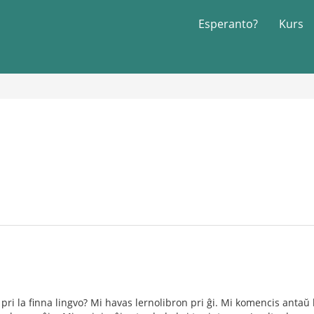
Esperanto?
Kurs
s pri la finna lingvo? Mi havas lernolibron pri ĝi. Mi komencis anta