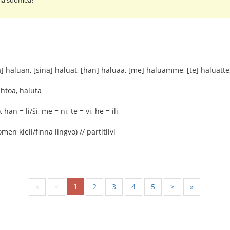
pia suomea?
ä] haluan, [sinä] haluat, [hän] haluaa, [me] haluamme, [te] haluatte
tahtoa, haluta
 hän = li/ŝi, me = ni, te = vi, he = ili
n kieli/finna lingvo) // partitiivi
1
«
<
2
3
4
5
>
»