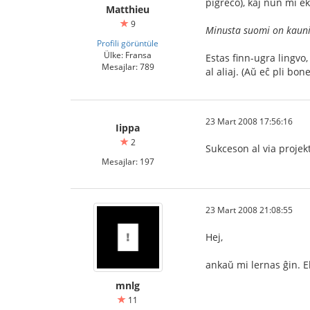
pigreco), kaj nun mi ek
Matthieu
9
Minusta suomi on kaunis 
Profili görüntüle
Ülke: Fransa
Estas finn-ugra lingvo,
Mesajlar: 789
al aliaj. (Aŭ eĉ pli bo
23 Mart 2008 17:56:16
Iippa
2
Sukceson al via projek
Mesajlar: 197
23 Mart 2008 21:08:55
Hej,
ankaŭ mi lernas ĝin. E
mnlg
11