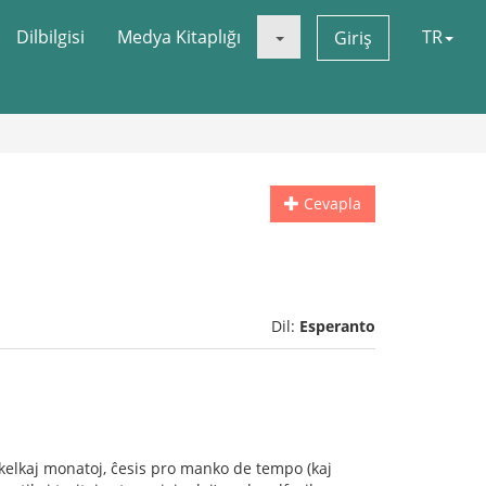
Dilbilgisi
Medya Kitaplığı
TR
Giriş
Cevapla
Dil:
Esperanto
ŭ kelkaj monatoj, ĉesis pro manko de tempo (kaj