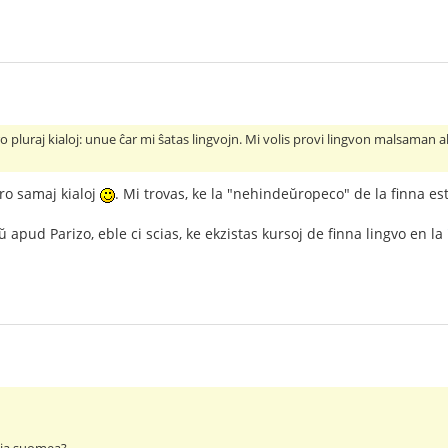
ro pluraj kialoj: unue ĉar mi ŝatas lingvojn. Mi volis provi lingvon malsaman a
pro samaj kialoj
. Mi trovas, ke la "nehindeŭropeco" de la finna es
aŭ apud Parizo, eble ci scias, ke ekzistas kursoj de finna lingvo en la