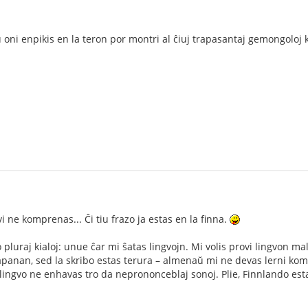
 oni enpikis en la teron por montri al ĉiuj trapasantaj gemongoloj k
i ne komprenas... Ĉi tiu frazo ja estas en la finna.
o pluraj kialoj: unue ĉar mi ŝatas lingvojn. Mi volis provi lingvon 
japanan, sed la skribo estas terura – almenaŭ mi ne devas lerni komp
u lingvo ne enhavas tro da neprononceblaj sonoj. Plie, Finnlando esta