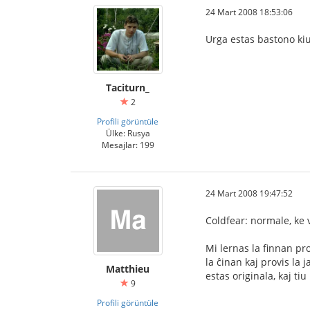
24 Mart 2008 18:53:06
Urga estas bastono kiu
Taciturn_
2
Profili görüntüle
Ülke: Rusya
Mesajlar: 199
24 Mart 2008 19:47:52
Coldfear: normale, ke v
Mi lernas la finnan pr
la ĉinan kaj provis la 
Matthieu
estas originala, kaj ti
9
Profili görüntüle