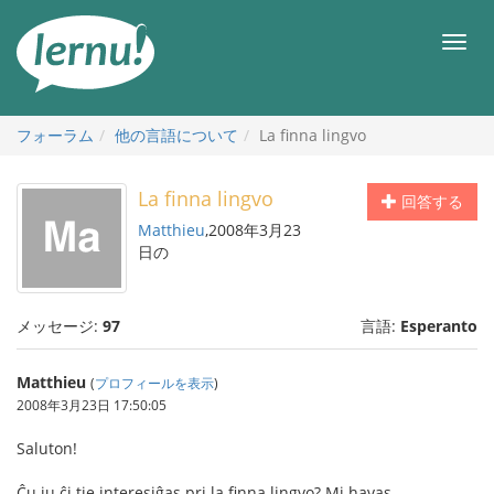
目
次
メ
へ
ニ
ュ
ー
フォーラム
他の言語について
La finna lingvo
La finna lingvo
回答する
Matthieu
,2008年3月23
日の
メッセージ:
97
言語:
Esperanto
Matthieu
(
プロフィールを表示
)
2008年3月23日 17:50:05
Saluton!
Ĉu iu ĉi tie interesiĝas pri la finna lingvo? Mi havas