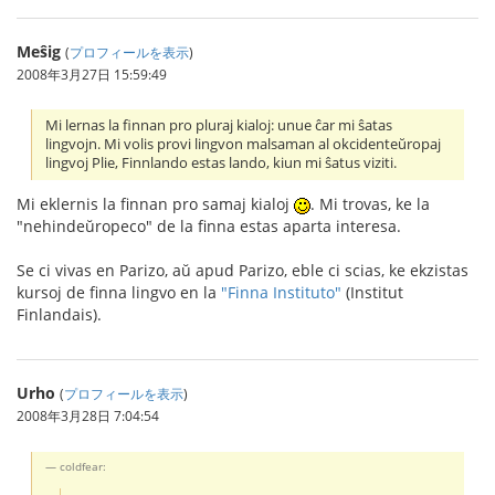
Meŝig
(
プロフィールを表示
)
2008年3月27日 15:59:49
Mi lernas la finnan pro pluraj kialoj: unue ĉar mi ŝatas
lingvojn. Mi volis provi lingvon malsaman al okcidenteŭropaj
lingvoj Plie, Finnlando estas lando, kiun mi ŝatus viziti.
Mi eklernis la finnan pro samaj kialoj
. Mi trovas, ke la
"nehindeŭropeco" de la finna estas aparta interesa.
Se ci vivas en Parizo, aŭ apud Parizo, eble ci scias, ke ekzistas
kursoj de finna lingvo en la
"Finna Instituto"
(Institut
Finlandais).
Urho
(
プロフィールを表示
)
2008年3月28日 7:04:54
coldfear: