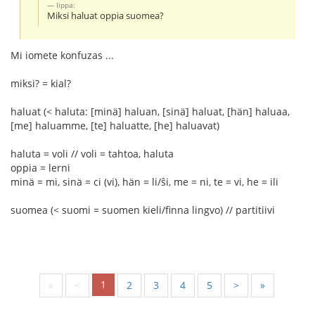
Iippa:
Miksi haluat oppia suomea?
Mi iomete konfuzas ...
miksi? = kial?
haluat (< haluta: [minä] haluan, [sinä] haluat, [hän] haluaa,
[me] haluamme, [te] haluatte, [he] haluavat)
haluta = voli // voli = tahtoa, haluta
oppia = lerni
minä = mi, sinä = ci (vi), hän = li/ŝi, me = ni, te = vi, he = ili
suomea (< suomi = suomen kieli/finna lingvo) // partitiivi
1
«
<
2
3
4
5
>
»