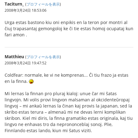
Taciturn_
(
プロフィールを表示
)
2008年3月24日 18:53:06
Urga estas bastono kiu oni enpikis en la teron por montri al
ĉiuj trapasantaj gemongoloj ke ĉi tie estas homoj ocupataj kun
fari amon .
Matthieu
(
プロフィールを表示
)
2008年3月24日 19:47:52
Coldfear: normale, ke vi ne komprenas... Ĉi tiu frazo ja estas
en la finna.
Mi lernas la finnan pro pluraj kialoj: unue ĉar mi ŝatas
lingvojn. Mi volis provi lingvon malsaman al okcidenteŭropaj
lingvoj – mi ankaŭ lernas la ĉinan kaj provis la japanan, sed la
skribo estas terura – almenaŭ mi ne devas lerni komplikan
skribon. Kiel mi diris, la finna gramatiko estas originala, kaj tiu
lingvo ne enhavas tro da neprononceblaj sonoj. Plie,
Finnlando estas lando, kiun mi ŝatus viziti.