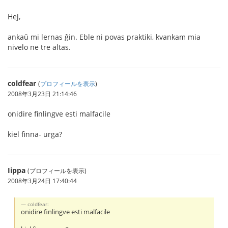
Hej,
ankaŭ mi lernas ĝin. Eble ni povas praktiki, kvankam mia
nivelo ne tre altas.
coldfear
(
プロフィールを表示
)
2008年3月23日 21:14:46
onidire finlingve esti malfacile
kiel finna- urga?
Iippa
(プロフィールを表示)
2008年3月24日 17:40:44
coldfear:
onidire finlingve esti malfacile