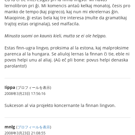
lernolibron pri ĝi. Mi komencis antaŭ kelkaj monatoj, ĉesis pro
manko de tempo (kaj pigreco), kaj nun mi ekrelernas ĝin.
Miaopinie, ĝi estas bela kaj tre interesa (multe da gramatikaj
trajtoj estas originalaj), sed malfacila.
Minusta suomi on kaunis kieli, mutta se ei ole helppo.
Estas finn-ugra lingvo, proksima al la estona, kaj malproksime
parenca al la hungara. Se aliuloj lernas la finnan ĉi tie, eble ni
povos helpi unu al aliaj. (Aŭ eĉ pli bone: povus helpi denaska
parolanto!)
Iippa
(プロフィールを表示)
2008年3月23日 17:56:16
Sukceson al via projekto koncernante la finnan lingvon.
mnlg
(
プロフィールを表示
)
2008年3月23日 21:08:55