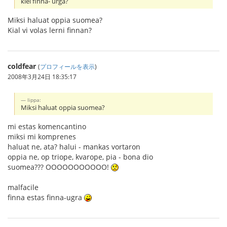
kiel finna- urga?
Miksi haluat oppia suomea?
Kial vi volas lerni finnan?
coldfear
(
プロフィールを表示
)
2008年3月24日 18:35:17
Iippa:
Miksi haluat oppia suomea?
mi estas komencantino
miksi mi komprenes
haluat ne, ata? halui - mankas vortaron
oppia ne, op triope, kvarope, pia - bona dio
suomea??? OOOOOOOOOOO!
malfacile
finna estas finna-ugra