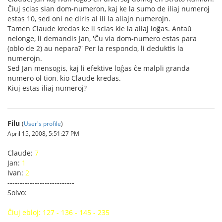
Ĉiuj scias sian dom-numeron, kaj ke la sumo de iliaj numeroj
estas 10, sed oni ne diris al ili la aliajn numerojn.
Tamen Claude kredas ke li scias kie la aliaj loĝas. Antaŭ
nelonge, li demandis Jan, 'Ĉu via dom-numero estas para
(oblo de 2) au nepara?' Per la respondo, li deduktis la
numerojn.
Sed Jan mensogis, kaj li efektive loĝas ĉe malpli granda
numero ol tion, kio Claude kredas.
Kiuj estas iliaj numeroj?
Filu
(
User's profile
)
April 15, 2008, 5:51:27 PM
Claude:
7
Jan:
1
Ivan:
2
---------------------------
Solvo:
Ĉiuj ebloj: 127 - 136 - 145 - 235