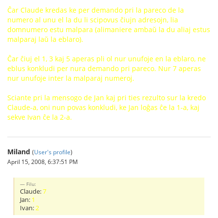
Ĉar Claude kredas ke per demando pri la pareco de la
numero al unu el la du li scipovus ĉiujn adresojn, lia
domnumero estu malpara (alimaniere ambaŭ la du aliaj estus
malparaj laŭ la eblaro).
Ĉar ĉiuj el 1, 3 kaj 5 aperas pli ol nur unufoje en la eblaro, ne
eblus konkludi per nura demando pri pareco. Nur 7 aperas
nur unufoje inter la malparaj numeroj.
Sciante pri la mensogo de Jan kaj pri ties rezulto sur la kredo
Claude-a, oni nun povas konkludi, ke Jan loĝas ĉe la 1-a, kaj
sekve Ivan ĉe la 2-a.
Miland
(
User's profile
)
April 15, 2008, 6:37:51 PM
Filu:
Claude:
7
Jan:
1
Ivan:
2