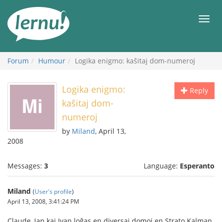
Skip
to
Men
the
content
Forum
Humour
Logika enigmo: kaŝitaj dom-numeroj
Logika enigmo:
Reply
kaŝitaj dom-
numeroj
by
Miland
, April 13,
2008
Messages:
3
Language:
Esperanto
Miland
(
User's profile
)
April 13, 2008, 3:41:24 PM
Claude, Jan kaj Ivan loĝas en diversaj domoj en Strato Kalman.