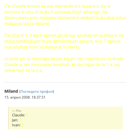
Ĉar Claude kredas ke per demando pri la pareco de la
numero al unu el la du li scipovus ĉiujn adresojn, lia
domnumero estu malpara (alimaniere ambaŭ la du aliaj estus
malparaj laŭ la eblaro).
Ĉar ĉiuj el 1, 3 kaj 5 aperas pli ol nur unufoje en la eblaro, ne
eblus konkludi per nura demando pri pareco. Nur 7 aperas
nur unufoje inter la malparaj numeroj.
Sciante pri la mensogo de Jan kaj pri ties rezulto sur la kredo
Claude-a, oni nun povas konkludi, ke Jan loĝas ĉe la 1-a, kaj
sekve Ivan ĉe la 2-a.
Miland
(
Погледати профил
)
15. април 2008. 18.37.51
Filu:
Claude:
7
Jan:
1
Ivan:
2