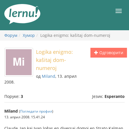
У
садржају
Мен
Форум
Хумор
Logika enigmo: kaŝitaj dom-numeroj
Logika enigmo:
Одговорити
kaŝitaj dom-
numeroj
од
Miland
, 13. април
2008.
Поруке:
3
Језик:
Esperanto
Miland
(
Погледати профил
)
13. април 2008. 15.41.24
Claude, Jan kaj Ivan loĝas en diversaj domoj en Strato Kalman.