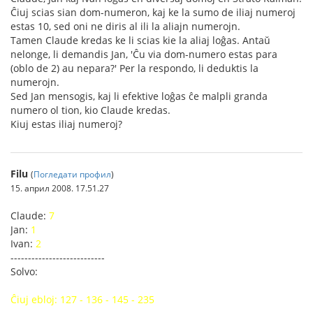
Ĉiuj scias sian dom-numeron, kaj ke la sumo de iliaj numeroj
estas 10, sed oni ne diris al ili la aliajn numerojn.
Tamen Claude kredas ke li scias kie la aliaj loĝas. Antaŭ
nelonge, li demandis Jan, 'Ĉu via dom-numero estas para
(oblo de 2) au nepara?' Per la respondo, li deduktis la
numerojn.
Sed Jan mensogis, kaj li efektive loĝas ĉe malpli granda
numero ol tion, kio Claude kredas.
Kiuj estas iliaj numeroj?
Filu
(
Погледати профил
)
15. април 2008. 17.51.27
Claude:
7
Jan:
1
Ivan:
2
---------------------------
Solvo:
Ĉiuj ebloj: 127 - 136 - 145 - 235