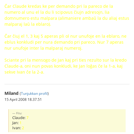
Ĉar Claude kredas ke per demando pri la pareco de la
numero al unu el la du li scipovus ĉiujn adresojn, lia
domnumero estu malpara (alimaniere ambaŭ la du aliaj estus
malparaj laŭ la eblaro).
Ĉar ĉiuj el 1, 3 kaj 5 aperas pli ol nur unufoje en la eblaro, ne
eblus konkludi per nura demando pri pareco. Nur 7 aperas
nur unufoje inter la malparaj numeroj.
Sciante pri la mensogo de Jan kaj pri ties rezulto sur la kredo
Claude-a, oni nun povas konkludi, ke Jan loĝas ĉe la 1-a, kaj
sekve Ivan ĉe la 2-a.
Miland
(
Tunjukkan profil
)
15 April 2008 18.37.51
Filu:
Claude:
7
Jan:
1
Ivan:
2