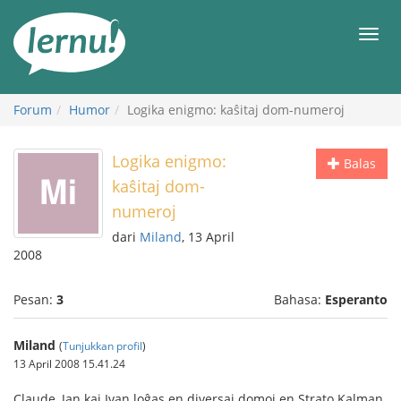
Ke
daftar
Men
isi
Forum
Humor
Logika enigmo: kaŝitaj dom-numeroj
Logika enigmo:
Balas
kaŝitaj dom-
numeroj
dari
Miland
, 13 April
2008
Pesan:
3
Bahasa:
Esperanto
Miland
(
Tunjukkan profil
)
13 April 2008 15.41.24
Claude, Jan kaj Ivan loĝas en diversaj domoj en Strato Kalman.