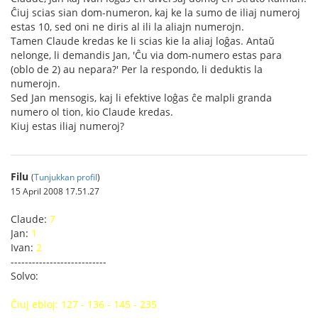
Ĉiuj scias sian dom-numeron, kaj ke la sumo de iliaj numeroj
estas 10, sed oni ne diris al ili la aliajn numerojn.
Tamen Claude kredas ke li scias kie la aliaj loĝas. Antaŭ
nelonge, li demandis Jan, 'Ĉu via dom-numero estas para
(oblo de 2) au nepara?' Per la respondo, li deduktis la
numerojn.
Sed Jan mensogis, kaj li efektive loĝas ĉe malpli granda
numero ol tion, kio Claude kredas.
Kiuj estas iliaj numeroj?
Filu
(
Tunjukkan profil
)
15 April 2008 17.51.27
Claude:
7
Jan:
1
Ivan:
2
---------------------------
Solvo:
Ĉiuj ebloj: 127 - 136 - 145 - 235