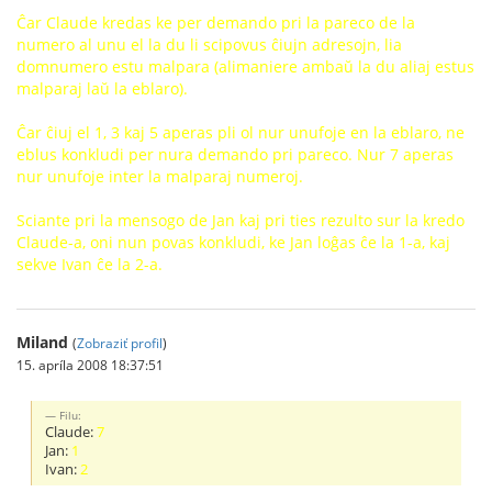
Ĉar Claude kredas ke per demando pri la pareco de la
numero al unu el la du li scipovus ĉiujn adresojn, lia
domnumero estu malpara (alimaniere ambaŭ la du aliaj estus
malparaj laŭ la eblaro).
Ĉar ĉiuj el 1, 3 kaj 5 aperas pli ol nur unufoje en la eblaro, ne
eblus konkludi per nura demando pri pareco. Nur 7 aperas
nur unufoje inter la malparaj numeroj.
Sciante pri la mensogo de Jan kaj pri ties rezulto sur la kredo
Claude-a, oni nun povas konkludi, ke Jan loĝas ĉe la 1-a, kaj
sekve Ivan ĉe la 2-a.
Miland
(
Zobraziť profil
)
15. apríla 2008 18:37:51
Filu:
Claude:
7
Jan:
1
Ivan:
2