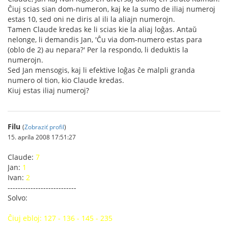
Ĉiuj scias sian dom-numeron, kaj ke la sumo de iliaj numeroj
estas 10, sed oni ne diris al ili la aliajn numerojn.
Tamen Claude kredas ke li scias kie la aliaj loĝas. Antaŭ
nelonge, li demandis Jan, 'Ĉu via dom-numero estas para
(oblo de 2) au nepara?' Per la respondo, li deduktis la
numerojn.
Sed Jan mensogis, kaj li efektive loĝas ĉe malpli granda
numero ol tion, kio Claude kredas.
Kiuj estas iliaj numeroj?
Filu
(
Zobraziť profil
)
15. apríla 2008 17:51:27
Claude:
7
Jan:
1
Ivan:
2
---------------------------
Solvo:
Ĉiuj ebloj: 127 - 136 - 145 - 235