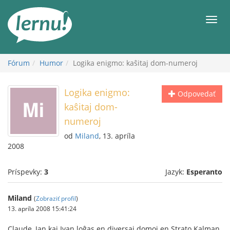
Späť
na
Men
obsah
Fórum
Humor
Logika enigmo: kaŝitaj dom-numeroj
Logika enigmo:
Odpovedať
kaŝitaj dom-
numeroj
od
Miland
, 13. apríla
2008
Príspevky:
3
Jazyk:
Esperanto
Miland
(
Zobraziť profil
)
13. apríla 2008 15:41:24
Claude, Jan kaj Ivan loĝas en diversaj domoj en Strato Kalman.