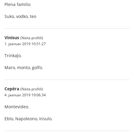
Plena familio
Suko, vodko, teo
Vinisus
(Näita profiili)
1. jaanuar 2019 10:51.27
Trinkaĵo.
Maro, monto, golfo.
Серёга
(Näita profiili)
4. jaanuar 2019 19:06.34
Montevideo.
Eblo, Napoleono, Insulo.