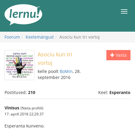
Sisu
juurde
Men
Foorum
Keelemängud
Asociu kun tri vortoj
Asociu kun tri
Vasta
vortoj
kelle poolt
BoMin
, 28.
september 2016
Postitused:
210
Keel:
Esperanto
Vinisus
(Näita profiili)
17. aprill 2018 22:29.37
Esperanta kunveno.