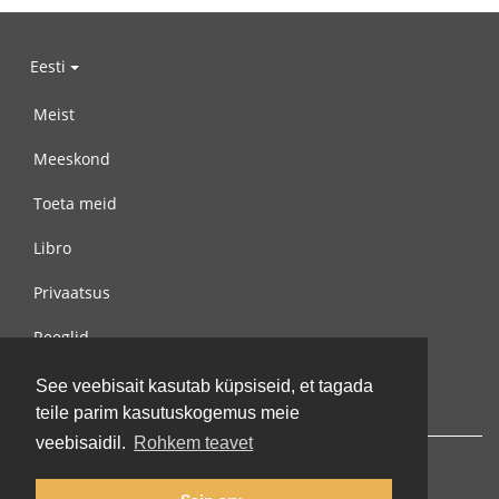
Eesti
Meist
Meeskond
Toeta meid
Libro
Privaatsus
Reeglid
Võta meiega ühendust
See veebisait kasutab küpsiseid, et tagada
teile parim kasutuskogemus meie
veebisaidil.
Rohkem teavet