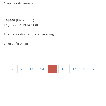
Ansero kato anaso.
Серёга
(Näita profiili)
17. jaanuar 2019 14:33.40
The pets who can be answering.
Voko voĉo vorto
15
«
<
13
14
16
17
>
»