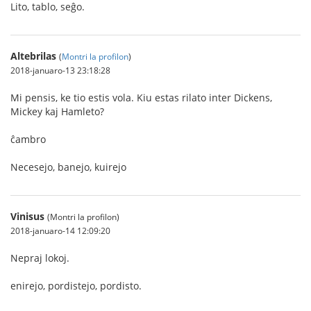
Lito, tablo, seĝo.
Altebrilas
(
Montri la profilon
)
2018-januaro-13 23:18:28
Mi pensis, ke tio estis vola. Kiu estas rilato inter Dickens,
Mickey kaj Hamleto?
ĉambro
Necesejo, banejo, kuirejo
Vinisus
(Montri la profilon)
2018-januaro-14 12:09:20
Nepraj lokoj.
enirejo, pordistejo, pordisto.