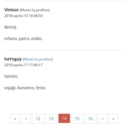
Vinisus
(Montri la profilon)
2018-aprilo-13 18:46:50
Bestoj.
infano, patro, onklo.
haYnguy
(
Montri la profilon
)
2018-aprilo-17 17:40:17
familio
vojaĝi, kunveno, festo
14
«
<
12
13
15
16
>
»