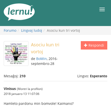
Al
la
Men
enhavo
Forumo
Lingvaj ludoj
Asociu kun tri vortoj
Asociu kun tri
Respondi
vortoj
de
BoMin
, 2016-
septembro-28
Mesaĝoj:
210
Lingvo:
Esperanto
Vinisus
(Montri la profilon)
2018-januaro-13 11:07:06
Hamleto pardonu min bomvole! Kaimano?