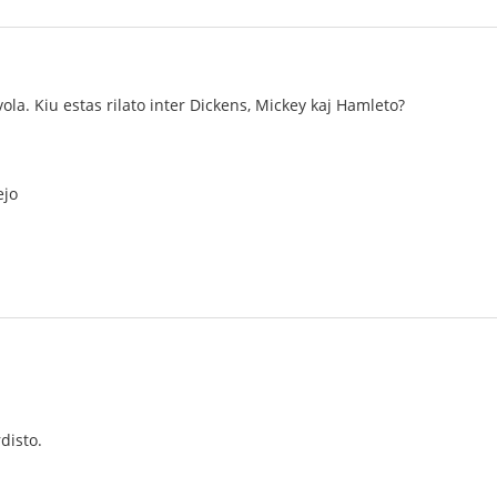
 vola. Kiu estas rilato inter Dickens, Mickey kaj Hamleto?
ejo
rdisto.