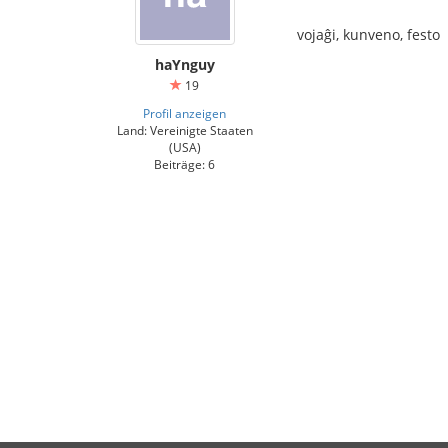
vojaĝi, kunveno, festo
haYnguy
19
Profil anzeigen
Land: Vereinigte Staaten
(USA)
Beiträge: 6