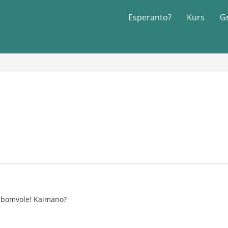
Esperanto?
Kurs
G
 bomvole! Kaimano?