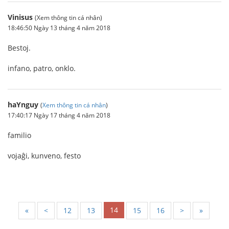
Vinisus
(Xem thông tin cá nhân)
18:46:50 Ngày 13 tháng 4 năm 2018
Bestoj.
infano, patro, onklo.
haYnguy
(
Xem thông tin cá nhân
)
17:40:17 Ngày 17 tháng 4 năm 2018
familio
vojaĝi, kunveno, festo
14
«
<
12
13
15
16
>
»