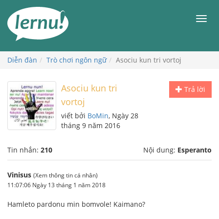
Đi
đến
Men
phần
nội
dung
Diễn đàn
Trò chơi ngôn ngữ
Asociu kun tri vortoj
Asociu kun tri
Trả lời
vortoj
viết bởi
BoMin
, Ngày 28
tháng 9 năm 2016
Tin nhắn:
210
Nội dung:
Esperanto
Vinisus
(Xem thông tin cá nhân)
11:07:06 Ngày 13 tháng 1 năm 2018
Hamleto pardonu min bomvole! Kaimano?