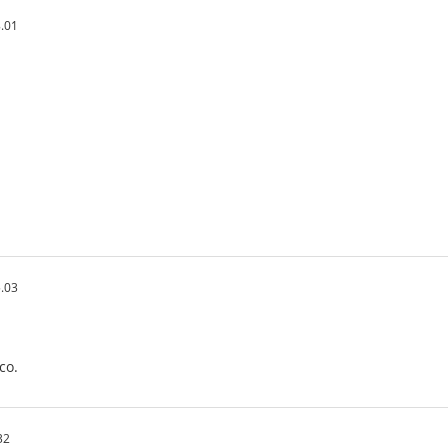
.01
.03
co.
32