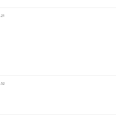
.21
.52