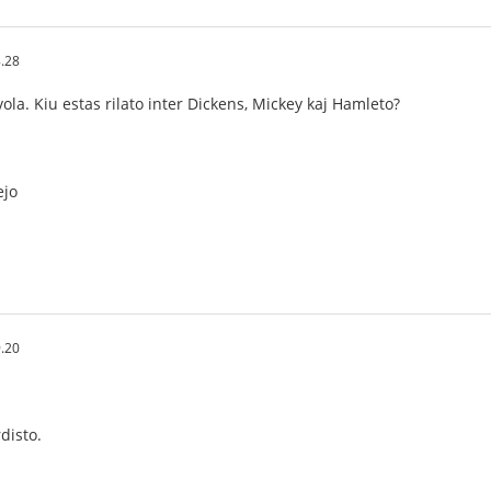
.28
 vola. Kiu estas rilato inter Dickens, Mickey kaj Hamleto?
ejo
.20
rdisto.