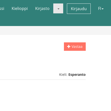
ssi
Kielioppi
Kirjasto
FI
Kirjaudu
Vastaa
Kieli:
Esperanto