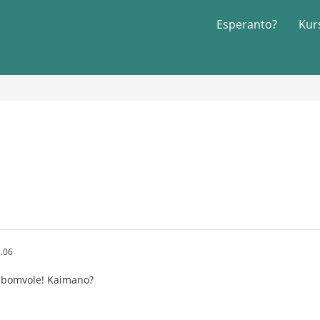
Esperanto?
Kur
.06
 bomvole! Kaimano?