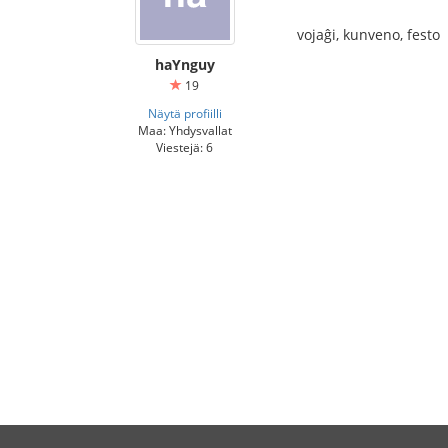
vojaĝi, kunveno, festo
haYnguy
19
Näytä profiilli
Maa: Yhdysvallat
Viestejä: 6