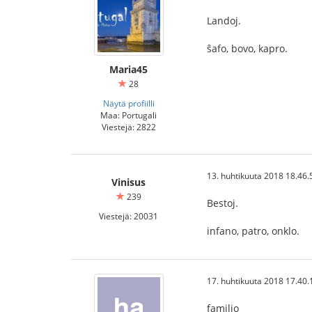
Landoj.
ŝafo, bovo, kapro.
Maria45
28
Näytä profiilli
Maa: Portugali
Viestejä: 2822
13. huhtikuuta 2018 18.46.
Vinisus
239
Bestoj.
Viestejä: 20031
infano, patro, onklo.
17. huhtikuuta 2018 17.40.
familio