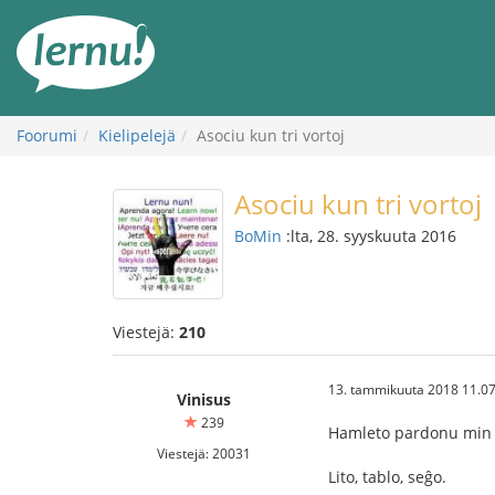
Tästä
sisältöön
Foorumi
Kielipelejä
Asociu kun tri vortoj
Asociu kun tri vortoj
BoMin
:lta, 28. syyskuuta 2016
Viestejä:
210
13. tammikuuta 2018 11.07
Vinisus
239
Hamleto pardonu min
Viestejä: 20031
Lito, tablo, seĝo.