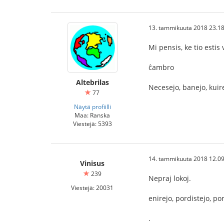
13. tammikuuta 2018 23.18
Mi pensis, ke tio estis
ĉambro
Altebrilas
Necesejo, banejo, kuir
77
Näytä profiilli
Maa: Ranska
Viestejä: 5393
14. tammikuuta 2018 12.09
Vinisus
239
Nepraj lokoj.
Viestejä: 20031
enirejo, pordistejo, po
.