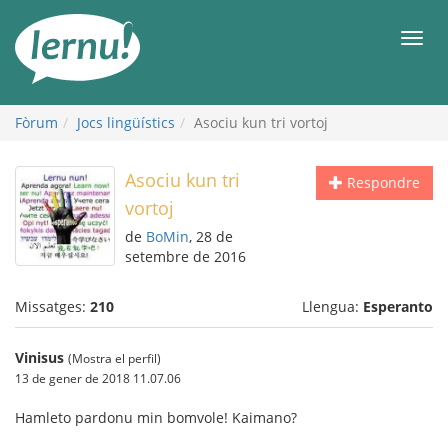
Al
contingut
Men
Fòrum
Jocs lingüístics
Asociu kun tri vortoj
Asociu kun tri
Respondre
vortoj
de
BoMin
, 28 de
setembre de 2016
Missatges:
210
Llengua:
Esperanto
Vinisus
(Mostra el perfil)
13 de gener de 2018 11.07.06
Hamleto pardonu min bomvole! Kaimano?