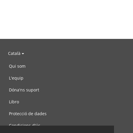
Català
Qui som
L'equip
Dóna'ns suport
Libro
Protecció de dades
Condicions d'ús