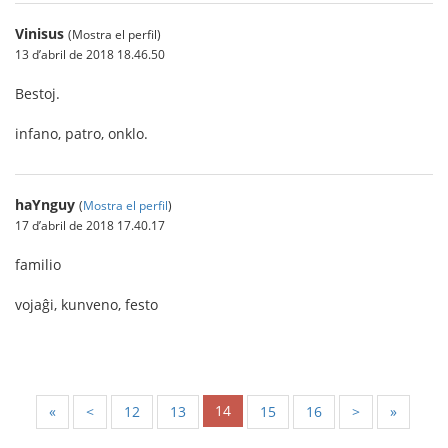
Vinisus
(Mostra el perfil)
13 d’abril de 2018 18.46.50
Bestoj.
infano, patro, onklo.
haYnguy
(
Mostra el perfil
)
17 d’abril de 2018 17.40.17
familio
vojaĝi, kunveno, festo
14
«
<
12
13
15
16
>
»