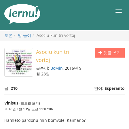
본
문
메
으
뉴
로
토론
말 놀이
Asociu kun tri vortoj
Asociu kun tri
댓글 쓰기
vortoj
글쓴이:
BoMin
, 2016년 9
월 28일
글:
210
언어:
Esperanto
Vinisus
(프로필 보기)
2018년 1월 13일 오전 11:07:06
Hamleto pardonu min bomvole! Kaimano?