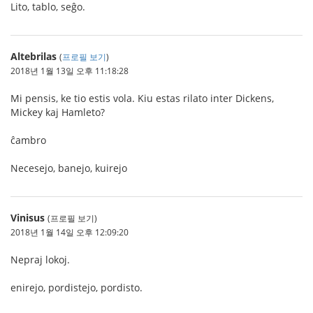
Lito, tablo, seĝo.
Altebrilas
(
프로필 보기
)
2018년 1월 13일 오후 11:18:28
Mi pensis, ke tio estis vola. Kiu estas rilato inter Dickens,
Mickey kaj Hamleto?
ĉambro
Necesejo, banejo, kuirejo
Vinisus
(프로필 보기)
2018년 1월 14일 오후 12:09:20
Nepraj lokoj.
enirejo, pordistejo, pordisto.