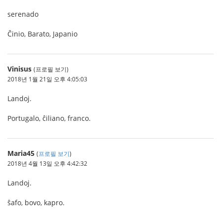
serenado
Ĉinio, Barato, Japanio
Vinisus
(프로필 보기)
2018년 1월 21일 오후 4:05:03
Landoj.
Portugalo, ĉiliano, franco.
Maria45
(
프로필 보기
)
2018년 4월 13일 오후 4:42:32
Landoj.
ŝafo, bovo, kapro.